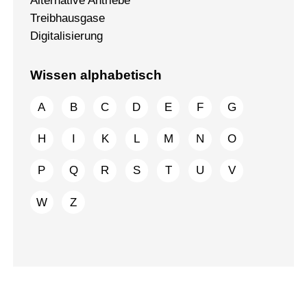
Alternative Antriebe
Treibhausgase
Digitalisierung
Wissen alphabetisch
A
B
C
D
E
F
G
H
I
K
L
M
N
O
P
Q
R
S
T
U
V
W
Z