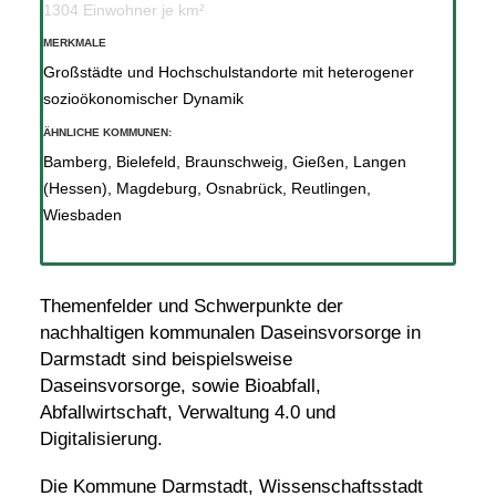
1304 Einwohner je km²
MERKMALE
Großstädte und Hochschulstandorte mit heterogener
sozioökonomischer Dynamik
ÄHNLICHE KOMMUNEN:
Bamberg
,
Bielefeld
,
Braunschweig
,
Gießen
,
Langen
(Hessen)
,
Magdeburg
,
Osnabrück
,
Reutlingen
,
Wiesbaden
Themenfelder und Schwerpunkte der
nachhaltigen kommunalen Daseinsvorsorge in
Darmstadt sind beispielsweise
Daseinsvorsorge, sowie
Bioabfall
,
Abfallwirtschaft
,
Verwaltung 4.0
und
Digitalisierung
.
Die Kommune Darmstadt, Wissenschaftsstadt