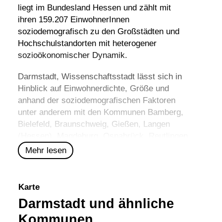
liegt im Bundesland Hessen und zählt mit
ihren 159.207 EinwohnerInnen
soziodemografisch zu den Großstädten und
Hochschulstandorten mit heterogener
sozioökonomischer Dynamik.
Darmstadt, Wissenschaftsstadt lässt sich in
Hinblick auf Einwohnerdichte, Größe und
anhand der soziodemografischen Faktoren
unter anderem mit den Kommunen
Bamberg
,
Bielefeld
,
Braunschweig
,
Gießen
,
Langen
(Hessen)
,
Magdeburg
,
Osnabrück
,
Reutlingen
und
Wiesbaden
vergleichen.
Mehr lesen
Karte
Darmstadt und ähnliche
Kommunen