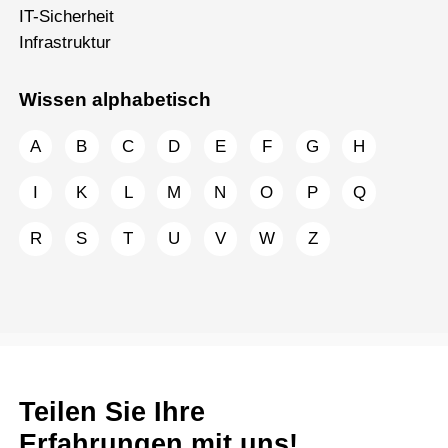
IT-Sicherheit
Infrastruktur
Wissen alphabetisch
A
B
C
D
E
F
G
H
I
K
L
M
N
O
P
Q
R
S
T
U
V
W
Z
Teilen Sie Ihre
Erfahrungen mit uns!