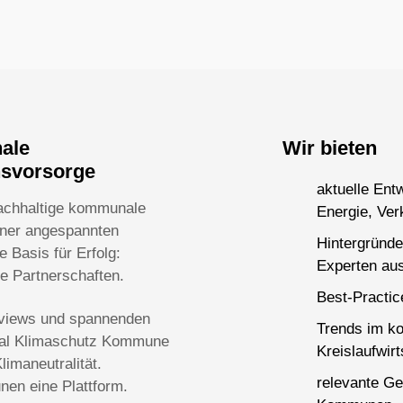
nale
Wir bieten
nsvorsorge
aktuelle Ent
achhaltige kommunale
Energie, Ver
einer angespannten
Hintergründe
 Basis für Erfolg:
Experten aus
ge Partnerschaften.
Best-Practi
terviews und spannenden
Trends im k
rtal Klimaschutz Kommune
Kreislaufwirt
imaneutralität.
relevante Ge
en eine Plattform.