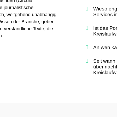
einden (Circular
 journalistische
Wieso eng
Services i
uch, weitgehend unabhängig
 Wissen der Branche, geben
Ist das Po
 verständliche Texte, die
Kreislaufw
n.
An wen kan
Seit wann
über nach
Kreislaufw