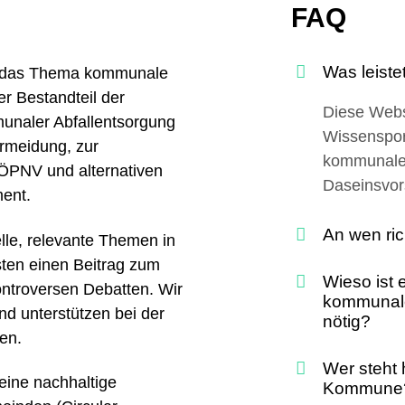
FAQ
Was leist
m das Thema kommunale
er Bestandteil der
Diese Webs
unaler Abfallentsorgung
Wissenspor
rmeidung, zur
kommunale 
ÖPNV und alternativen
Daseinsvor
ent.
An wen ric
lle, relevante Themen in
sten einen Beitrag zum
Wieso ist e
ntroversen Debatten. Wir
kommunale 
nd unterstützen bei der
nötig?
en.
Wer steht 
eine nachhaltige
Kommune