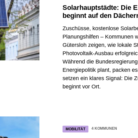
Stadtverwaltung und
Solarhauptstädte: Die 
wa den Stadtwerken Münster GmbH oder
beginnt auf den Dächer
ster GmbH, zum Ausdruck, dass
Zuschüsse, kostenlose Solarbe
nschaftsaufgabe erreicht werden kann.
Planungshilfen – Kommunen w
 die Anstrengungen der in der Stadt
Gütersloh zeigen, wie lokale S
Stadtkonzerns, von Privatpersonen,
Photovoltaik-Ausbau erfolgrei
änden – wie den „KlimaTrainer*innen der
Während die Bundesregierung 
rschaftsinitiative „Platanenpower“ – und
Energiepolitik plant, packen e
eure in einer öffentlichen
setzen ein klares Signal: Die
 ihren eigenen Handlungsspielraum zu
beginnt vor Ort.
e: kommunale
d Stadtklimaanalyse
em Beispiel voran, indem er Klimaschutz
4 KOMMUNEN
MOBILITÄT
a etabliert hat. Laufende und geplante