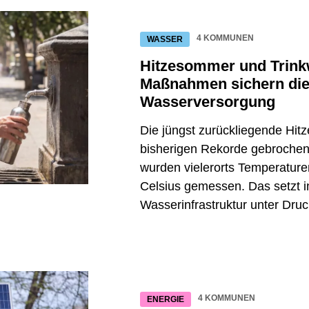
 in NRW für den Klimaschutz ein und erhält
4 KOMMUNEN
WASSER
der Stadtgesellschaft. Mit der
maanpassungskonzepts im Jahr 2015 nahm
Hitzesommer und Trink
iesem Bereich Fahrt auf. Mit dem Beginn
Maßnahmen sichern di
g 2019 verstärkte sich die Klimaarbeit
Wasserversorgung
hnungen wie der European Energy Award
Die jüngst zurückliegende Hitz
gkeitspreis, die EU-Auszeichnung „100
bisherigen Rekorde gebrochen
ies by 2030“ sowie jüngst der European
wurden vielerorts Temperatur
) belegen seither das Engagement aller
Celsius gemessen. Das setzt 
 Klimaschutz und -anpassung und machen
Wasserinfrastruktur unter Druc
städte in Deutschland.
rden – und das bis 2030. Mit diesem
hat Münster 2023 die Entwicklung eines
 Die Botschaft dabei lautet: „Münster
lle braucht.“ Damit bringt der
4 KOMMUNEN
ENERGIE