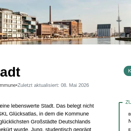
tadt
K
Kommune
•
Zuletzt aktualisiert: 08. Mai 2026
t eine lebenswerte Stadt. Das belegt nicht
 SKL Glücksatlas, in dem die Kommune
B
N
 glücklichsten Großstädte Deutschlands
ekürt wurde. Jung, studentisch geprägt
E