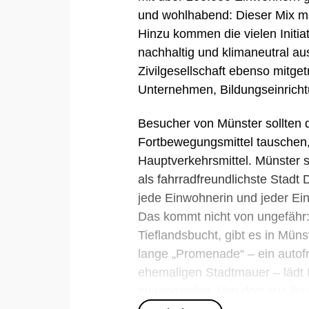
und wohlhabend: Dieser Mix m
Hinzu kommen die vielen Initiat
nachhaltig und klimaneutral au
Zivilgesellschaft ebenso mitge
Unternehmen, Bildungseinrich
Besucher von Münster sollten 
Fortbewegungsmittel tauschen, d
Hauptverkehrsmittel. Münster 
als fahrradfreundlichste Stadt 
jede Einwohnerin und jeder Ei
Das kommt nicht von ungefähr:
Tieflandsbucht, gibt es in Mün
lange „Promenade“ – ein auto
ehemaligen Stadtmauer – lädt 
zu umrunden. Von dort aus läss