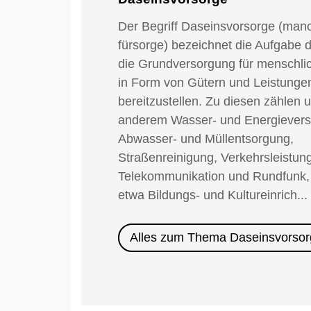
Klimawandels vor Ort besser z
entsprechend auszurichten. Das
Der Begriff Daseinsvorsorge (man
in Münster weiter zu verbesse
fürsorge) bezeichnet die Aufgabe 
schützen, die an besonders he
die Grundversorgung für menschli
Das
Stadtklimaportal
informier
in Form von Gütern und Leistunge
tagesaktuelle Temperaturentwic
bereitzustellen. Zu diesen zählen u
Straßen und Stadtteile von Hit
anderem Wasser- und Energievers
abgebildet, welche Grün- und F
Abwasser- und Müllentsorgung,
Abkühlung sorgen.
Straßenreinigung, Verkehrsleistun
Telekommunikation und Rundfunk,
Abfallwirtschaft 
etwa Bildungs- und Kultureinrich...
Ein wichtiger Faktor für die 
Alles zum Thema Daseinsvorso
Münster sind die Abfallwirtsch
kommunaler Eigenbetrieb arbei
Sinne der Kreislaufwirtschaft
Abfallwirtschaftskonzept
entwic