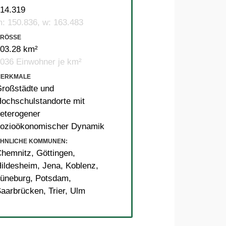
14.319
: 150.836, w: 163.483
RÖSSE
03.28 km²
036 Einwohner je km²
MERKMALE
roßstädte und
ochschulstandorte mit
eterogener
ozioökonomischer Dynamik
HNLICHE KOMMUNEN:
Chemnitz
,
Göttingen
,
ildesheim
,
Jena
,
Koblenz
,
üneburg
,
Potsdam
,
aarbrücken
,
Trier
,
Ulm