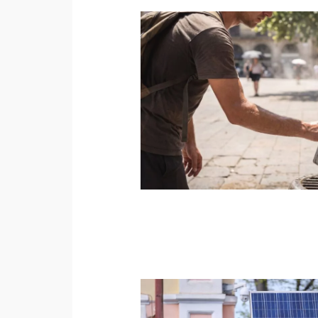
Seit 1995 setzt sich die Stadt
dabei starke Unterstützung aus 
Erarbeitung eines ersten Kli
die Arbeit der Stadt auch in d
der Fridays-for-Future-Bewegun
nochmals. Zahlreiche Auszeic
(EEA), der Deutsche Nachhalti
Climate-Neutral and Smart Cit
Climate Adaptation Award (eca
beteiligten Akteure in puncto
Münster zu einer der Vorreiter
Die Stadt will klimaneutral we
ambitionierten Ziel vor Augen 
Klimastadt-Vertrags
ausgerufen.
wird Klimastadt – weil es uns a