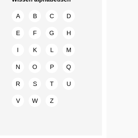
A
B
C
D
E
F
G
H
I
K
L
M
N
O
P
Q
R
S
T
U
V
W
Z