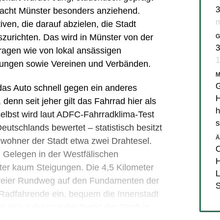
3
acht Münster besonders anziehend.
m
iven, die darauf abzielen, die Stadt
szurichten. Das wird in Münster von der
G
3
tragen wie von lokal ansässigen
1
tungen sowie Vereinen und Verbänden.
G
das Auto schnell gegen ein anderes
H
enn seit jeher gilt das Fahrrad hier als
h
selbst wird laut ADFC-Fahrradklima-Test
s
Deutschlands bewertet – statistisch besitzt
Ä
nwohner der Stadt etwa zwei Drahtesel.
 Gelegen in der Westfälischen
H
ster kaum Steigungen. Die 4,5 Kilometer
L
freier Rundweg auf den Fundamenten der
S
Radfahrende ein, bequem die Innenstadt
t sich nahezu jeder Punkt der Stadt in