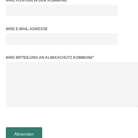
IHRE POSITION IN DER KOMMUNE
IHRE E-MAIL-ADRESSE
BITTE LASSE DIESES FELD LEER.
IHRE MITTEILUNG AN KLIMASCHUTZ KOMMUNE*