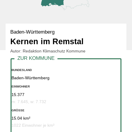
Baden-Württemberg
Kernen im Remstal
Autor: Redaktion Klimaschutz Kommune
BUNDESLAND
Baden-Württemberg
EINWOHNER
15.377
m: 7.645, w: 7.732
GRÖSSE
15.04 km²
1022 Einwohner je km²