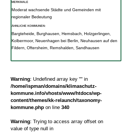
MERKMALE
Moderat wachsende Städte und Gemeinden mit
regionaler Bedeutung
ÄHNLICHE KOMMUNEN:
Bargteheide
,
Burghausen
,
Hemsbach
,
Holzgerlingen
,
Kolbermoor
,
Neuenhagen bei Berlin
,
Neuhausen auf den
Fildern
,
Oftersheim
,
Remshalden
,
Sandhausen
Warning
: Undefined array key "" in
/home/ispman/domains/klimaschutz-
kommune.info/vhosts/www/htdocs/wp-
content/themes/kk-relaunch/taxonomy-
kommune.php
on line
340
Warning
: Trying to access array offset on
value of type null in