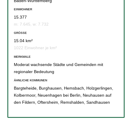
Baden-Württemberg
EINWOHNER
15.377
m: 7.645, w: 7.732
GRÖSSE
15.04 km²
1022 Einwohner je km²
MERKMALE
Moderat wachsende Städte und Gemeinden mit
regionaler Bedeutung
ÄHNLICHE KOMMUNEN
Bargteheide
,
Burghausen
,
Hemsbach
,
Holzgerlingen
,
Kolbermoor
,
Neuenhagen bei Berlin
,
Neuhausen auf
den Fildern
,
Oftersheim
,
Remshalden
,
Sandhausen