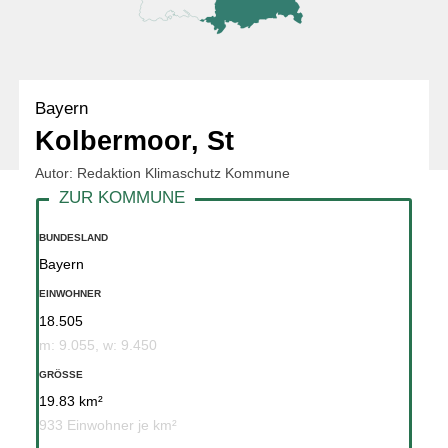
Bayern
Kolbermoor, St
Autor: Redaktion Klimaschutz Kommune
BUNDESLAND
Bayern
EINWOHNER
18.505
m: 9.055, w: 9.450
GRÖSSE
19.83 km²
933 Einwohner je km²