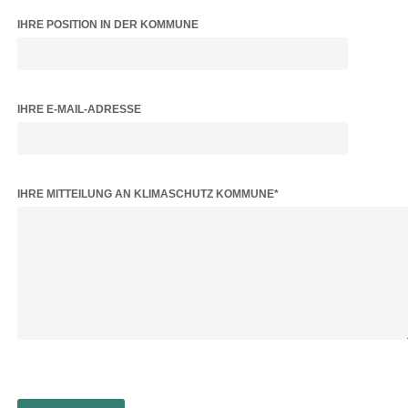
IHRE POSITION IN DER KOMMUNE
IHRE E-MAIL-ADRESSE
BITTE LASSE DIESES FELD LEER.
IHRE MITTEILUNG AN KLIMASCHUTZ KOMMUNE*