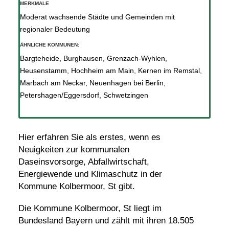
MERKMALE
Moderat wachsende Städte und Gemeinden mit
regionaler Bedeutung
ÄHNLICHE KOMMUNEN:
Bargteheide
,
Burghausen
,
Grenzach-Wyhlen
,
Heusenstamm
,
Hochheim am Main
,
Kernen im Remstal
,
Marbach am Neckar
,
Neuenhagen bei Berlin
,
Petershagen/Eggersdorf
,
Schwetzingen
Hier erfahren Sie als erstes, wenn es
Neuigkeiten zur kommunalen
Daseinsvorsorge, Abfallwirtschaft,
Energiewende und Klimaschutz in der
Kommune Kolbermoor, St gibt.
Die Kommune Kolbermoor, St liegt im
Bundesland Bayern und zählt mit ihren 18.505