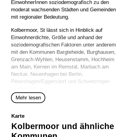
EinwohnerInnen soziodemografisch zu den
moderat wachsenden Städten und Gemeinden
mit regionaler Bedeutung.
Kolbermoor, St lässt sich in Hinblick auf
Einwohnerdichte, Größe und anhand der
soziodemografischen Faktoren unter anderem
mit den Kommunen
Bargteheide
,
Burghausen
,
Grenzach-Wyhlen
,
Heusenstamm
,
Hochheim
am Main
,
Kernen im Remstal
,
Marbach am
Neckar
,
Neuenhagen bei Berlin
,
Petershagen/Eggersdorf
und
Schwetzingen
vergleichen.
Mehr lesen
Karte
Kolbermoor und ähnliche
Kommunen