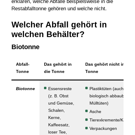
erklären,
welche Abfälle beispielsweise in die
Restabfalltonne gehören
und welche nicht.
Welcher Abfall gehört in
welchen Behälter?
Biotonne
Abfall-
Das gehört in
Das gehört nicht in die
Tonne
die Tonne
Tonne
Biotonne
Essensreste
Plastiktüten (auch kein
(z. B. Obst
biologisch abbaubaren
und Gemüse,
Mülltüten)
Schalen,
Asche
Kerne,
Tierexkremente/Katzen
Kaffeesatz,
Verpackungen
loser Tee,