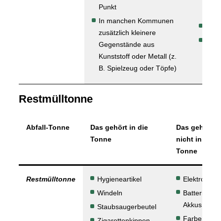
oder
Punkt
Meta
In manchen Kommunen
Stau
zusätzlich kleinere
Lebe
Gegenstände aus
Kunststoff oder Metall (z.
B. Spielzeug oder Töpfe)
Restmülltonne
Abfall-Tonne
Das gehört in die
Das gehört
Tonne
nicht in die
Tonne
Restmülltonne
Hygieneartikel
Elektroschro
Windeln
Batterien u
Akkus
Staubsaugerbeutel
Farben und
Zigarettenkippen