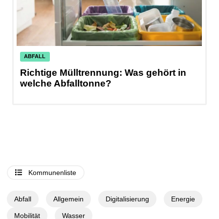
ABFALL
Richtige Mülltrennung: Was gehört in
W
welche Abfalltonne?
N
Kommunenliste
Abfall
Allgemein
Digitalisierung
Energie
Mobilität
Wasser