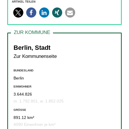
ARTIKEL TEILEN
Berlin, Stadt
Zur Kommunenseite
BUNDESLAND
Berlin
EINWOHNER
3.644.826
m: 1.792.801, w: 1.852.025
GRÖSSE
891.12 km²
4090 Einwohner je km²