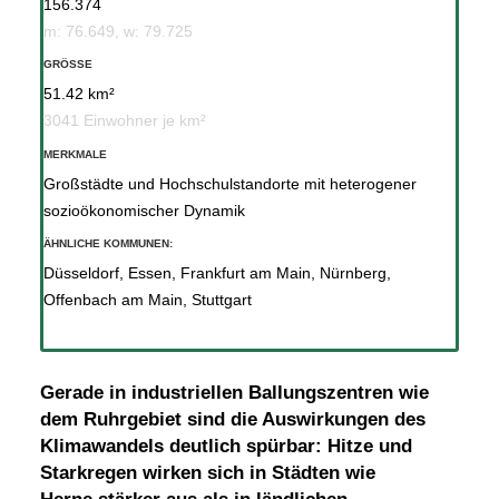
156.374
m: 76.649, w: 79.725
GRÖSSE
51.42 km²
3041 Einwohner je km²
MERKMALE
Großstädte und Hochschulstandorte mit heterogener
sozioökonomischer Dynamik
ÄHNLICHE KOMMUNEN:
Düsseldorf
,
Essen
,
Frankfurt am Main
,
Nürnberg
,
Offenbach am Main
,
Stuttgart
Gerade in industriellen Ballungszentren wie
dem Ruhrgebiet sind die Auswirkungen des
Klimawandels deutlich spürbar: Hitze und
Starkregen wirken sich in Städten wie