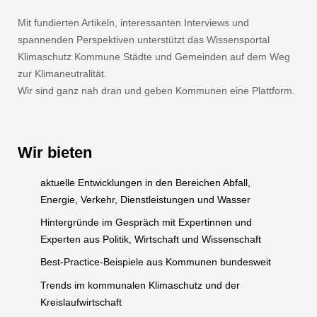
bis zum geplanten Quartier „Blumenthal
hoch3“ verlaufen. Dadurch werden neue
Mit fundierten Artikeln, interessanten Interviews und
Stadtteile verkehrstechnisch erschlossen und
spannenden Perspektiven unterstützt das Wissensportal
Verkehrsknotenpunkte der Stadt auf einer
Klimaschutz Kommune Städte und Gemeinden auf dem Weg
Strecke von etwas mehr als zehn Kilometern
zur Klimaneutralität.
in das Stationsnetz integriert.
Wir sind ganz nah dran und geben Kommunen eine Plattform.
Herne: Projektstadt für
eine „BlueGreen City“
Wir bieten
Das vom Umweltbundesamt und vom
aktuelle Entwicklungen in den Bereichen Abfall,
Bundesministerium für Umwelt, Naturschutz
Energie, Verkehr, Dienstleistungen und Wasser
und nukleare Sicherheit geförderte
Hintergründe im Gespräch mit Expertinnen und
Forschungsprojekt „BlueGreen City Coaching“
Experten aus Politik, Wirtschaft und Wissenschaft
unterstützt Städte und Gemeinden dabei, die
Potenziale ihrer grünen und blauen
Best-Practice-Beispiele aus Kommunen bundesweit
Infrastruktur – also von Gewässern und
Trends im kommunalen Klimaschutz und der
Grünanlagen – zu identifizieren, zu verstehen
Kreislaufwirtschaft
und zu fördern. Herne ist eine von zehn