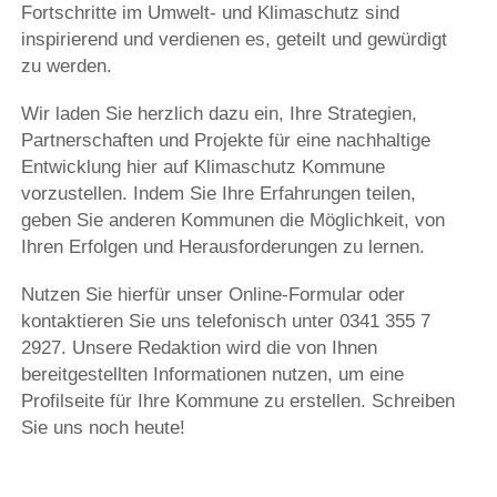
Fortschritte im Umwelt- und Klimaschutz sind
und Bauelemente an Gebäuden und Plätzen,
inspirierend und verdienen es, geteilt und gewürdigt
die Etablierung von Wasser- und Grünflächen
zu werden.
zur Kühlung mittels Verdunstung sowie die
Entsiegelung von Innenhöfen, Mittelstreifen
Wir laden Sie herzlich dazu ein, Ihre Strategien,
und anderen urbanen Flächen.
Partnerschaften und Projekte für eine nachhaltige
Entwicklung hier auf Klimaschutz Kommune
Herne nutzt hierbei zur Messung und
vorzustellen. Indem Sie Ihre Erfahrungen teilen,
Auswertung ein umfangreiches Sensornetz,
geben Sie anderen Kommunen die Möglichkeit, von
dessen Datenmengen entsprechend
Ihren Erfolgen und Herausforderungen zu lernen.
aufbereitet und in Dashboards für Klimaschutz
und Nachhaltigkeit bereitgestellt werden. Das
Nutzen Sie hierfür unser Online-Formular oder
Netzwerk basiert auf der LoRaWAN-
kontaktieren Sie uns telefonisch unter 0341 355 7
Technologie (Long Range Wide Area Network).
2927. Unsere Redaktion wird die von Ihnen
Diese ermöglicht die energieeffiziente
bereitgestellten Informationen nutzen, um eine
Übermittlung von Daten über eine große
Profilseite für Ihre Kommune zu erstellen. Schreiben
Fläche. Die Dashboards vermitteln allen
Sie uns noch heute!
interessierten Bürgerinnen und Bürgern der
Stadt anschaulich, welchen Stand Herne
aktuell in Bezug auf Klimaneutralität oder