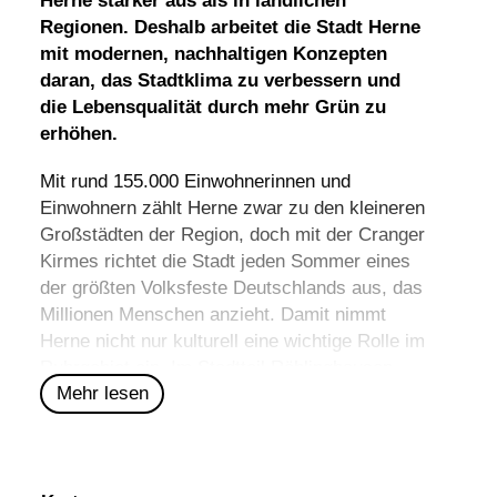
Herne stärker aus als in ländlichen
Regionen. Deshalb arbeitet die Stadt Herne
mit modernen, nachhaltigen Konzepten
daran, das Stadtklima zu verbessern und
die Lebensqualität durch mehr Grün zu
erhöhen.
Mit rund 155.000 Einwohnerinnen und
Einwohnern zählt Herne zwar zu den kleineren
Großstädten der Region, doch mit der Cranger
Kirmes richtet die Stadt jeden Sommer eines
der größten Volksfeste Deutschlands aus, das
Millionen Menschen anzieht. Damit nimmt
Herne nicht nur kulturell eine wichtige Rolle im
Ruhrgebiet ein. Im Stadtteil Röhlinghausen
Mehr lesen
befindet sich zudem der offizielle geografische
Mittelpunkt der Metropolregion Rhein-Ruhr,
eingebettet zwischen Recklinghausen,
Gelsenkirchen, Bochum und Castrop-Rauxel.