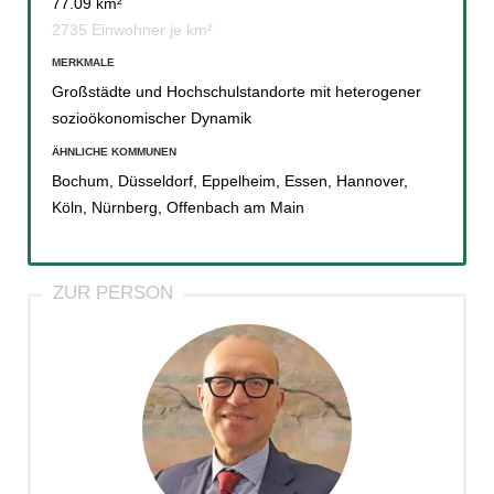
77.09 km²
2735 Einwohner je km²
MERKMALE
Großstädte und Hochschulstandorte mit heterogener
sozioökonomischer Dynamik
ÄHNLICHE KOMMUNEN
Bochum
,
Düsseldorf
,
Eppelheim
,
Essen
,
Hannover
,
Köln
,
Nürnberg
,
Offenbach am Main