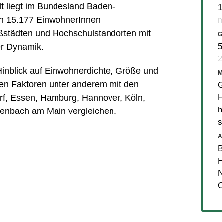
 liegt im Bundesland Baden-
1
en 15.177 EinwohnerInnen
m
ßstädten und Hochschulstandorten mit
G
r Dynamik.
5
2
 Hinblick auf Einwohnerdichte, Größe und
en Faktoren unter anderem mit den
G
H
rf
,
Essen
,
Hamburg
,
Hannover
,
Köln
,
h
fenbach am Main
vergleichen.
s
Ä
N
O