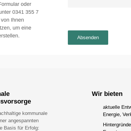
Formular oder
 unter 0341 355 7
 von Ihnen
utzen, um eine
rstellen.
nale
Wir bieten
nsvorsorge
aktuelle Ent
achhaltige kommunale
Energie, Ver
einer angespannten
Hintergründe
 Basis für Erfolg: