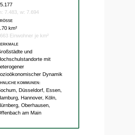
5.177
: 7.483, w: 7.694
RÖSSE
.70 km²
663 Einwohner je km²
MERKMALE
roßstädte und
ochschulstandorte mit
eterogener
ozioökonomischer Dynamik
HNLICHE KOMMUNEN:
Bochum
,
Düsseldorf
,
Essen
,
Hamburg
,
Hannover
,
Köln
,
ürnberg
,
Oberhausen
,
ffenbach am Main