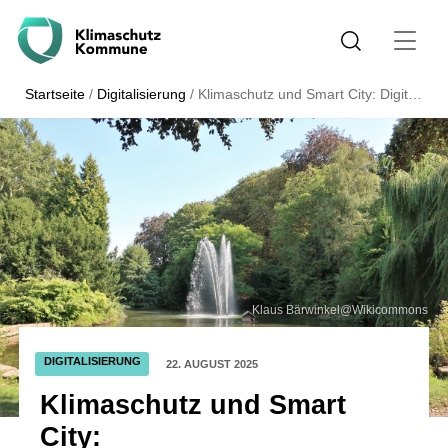
Startseite
/
Digitalisierung
/
Klimaschutz und Smart City: Digitalisierungsprojekt in Hagen gestartet
Klaus Bärwinkel@Wikicommons
DIGITALISIERUNG
22. AUGUST 2025
Klimaschutz und Smart
City: