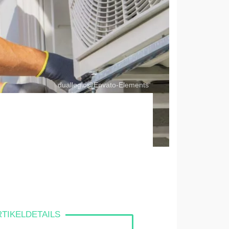
duallogic@Envato-Elements