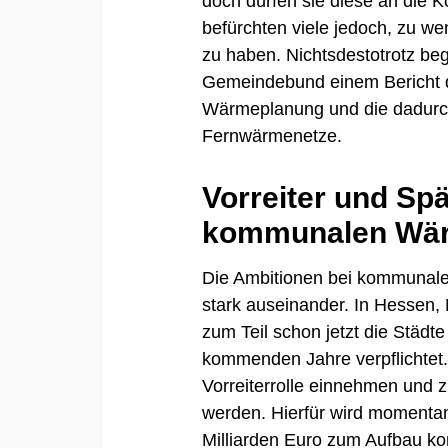
doch dürfen sie diese an die 
befürchten viele jedoch, zu we
zu haben. Nichtsdestotrotz be
Gemeindebund einem Bericht d
Wärmeplanung und die dadurch 
Fernwärmenetze.
Vorreiter und Spä
kommunalen Wä
Die Ambitionen bei kommunal
stark auseinander. In Hessen,
zum Teil schon jetzt die Städt
kommenden Jahre verpflichtet.
Vorreiterrolle einnehmen und z
werden. Hierfür wird momenta
Milliarden Euro zum Aufbau k