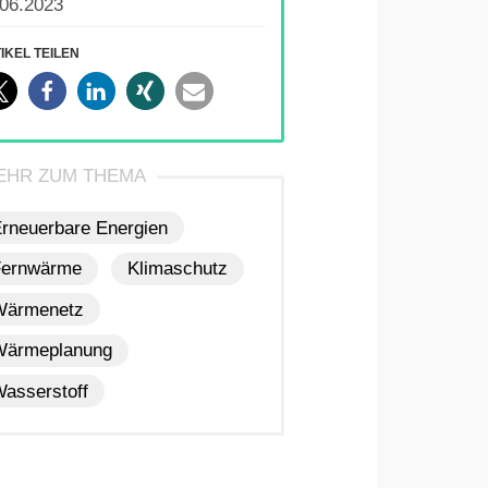
.06.2023
IKEL TEILEN
rneuerbare Energien
Fernwärme
Klimaschutz
Wärmenetz
Wärmeplanung
asserstoff