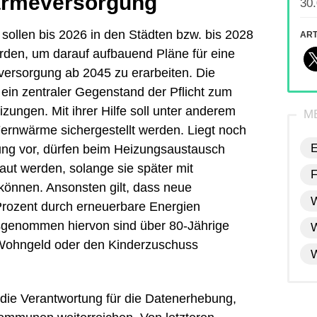
ärmeversorgung
30
ollen bis 2026 in den Städten bzw. bis 2028
ART
en, um darauf aufbauend Pläne für eine
ersorgung ab 2045 zu erarbeiten. Die
 ein zentraler Gegenstand der Pflicht zum
zungen. Mit ihrer Hilfe soll unter anderem
Fernwärme
sichergestellt werden. Liegt noch
E
g vor, dürfen beim Heizungsaustausch
ut werden, solange sie später mit
können. Ansonsten gilt, dass neue
Prozent durch
erneuerbare Energien
genommen hiervon sind über 80-Jährige
 Wohngeld oder den Kinderzuschuss
W
die Verantwortung für die Datenerhebung,