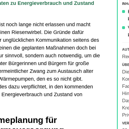
 Daten zu Energieverbrauch und Zustand
INH
st noch lange nicht erlassen und macht
inen Riesenwirbel. Die Gründe dafür
er unglücklichen Kommunikation seitens des
heinen die geplanten Maßnahmen doch bei
AU
ur sinnvoll, sondern auch notwendig, um die
Re
nter Bürgerinnen und Bürgern für große
ÜBE
vermeintlicher Zwang zum Austausch alter
Die
ärmepumpen, den es so nicht gibt.
Kom
Fac
es dazu verpflichtet, in den kommenden
Hin
 Energieverbrauch und Zustand von
Da
Kre
Pri
eplanung für
VER