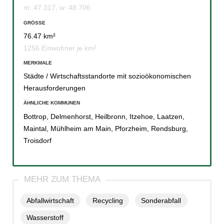
m: 47.317, w: 48.706
GRÖSSE
76.47 km²
1256 Einwohner je km²
MERKMALE
Städte / Wirtschaftsstandorte mit sozioökonomischen
Herausforderungen
ÄHNLICHE KOMMUNEN
Bottrop
,
Delmenhorst
,
Heilbronn
,
Itzehoe
,
Laatzen
,
Maintal
,
Mühlheim am Main
,
Pforzheim
,
Rendsburg
,
Troisdorf
Abfallwirtschaft
Recycling
Sonderabfall
Wasserstoff