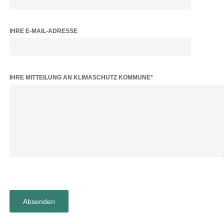
IHRE E-MAIL-ADRESSE
BITTE LASSE DIESES FELD LEER.
IHRE MITTEILUNG AN KLIMASCHUTZ KOMMUNE*