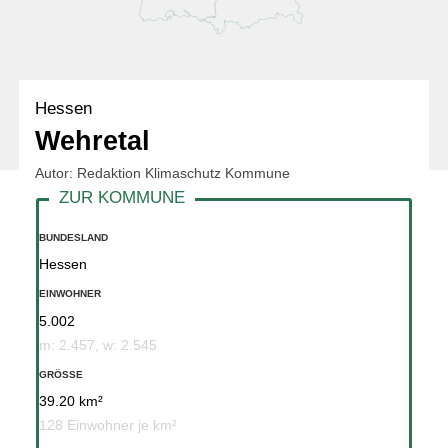
Hessen
Wehretal
Autor: Redaktion Klimaschutz Kommune
BUNDESLAND
Hessen
EINWOHNER
5.002
m: 2.457, w: 2.545
GRÖSSE
39.20 km²
128 Einwohner je km²