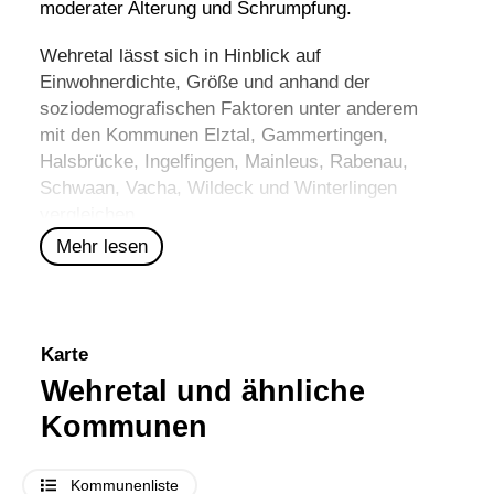
moderater Alterung und Schrumpfung.
Wehretal lässt sich in Hinblick auf
Einwohnerdichte, Größe und anhand der
soziodemografischen Faktoren unter anderem
mit den Kommunen
Elztal
,
Gammertingen
,
Halsbrücke
,
Ingelfingen
,
Mainleus
,
Rabenau
,
Schwaan
,
Vacha
,
Wildeck
und
Winterlingen
vergleichen.
Mehr lesen
Karte
Wehretal und ähnliche
Kommunen
Kommunenliste