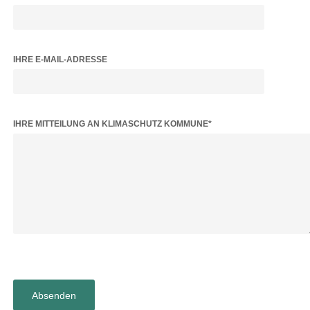
IHRE E-MAIL-ADRESSE
BITTE LASSE DIESES FELD LEER.
IHRE MITTEILUNG AN KLIMASCHUTZ KOMMUNE*