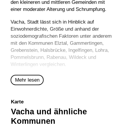
den kleineren und mittleren Gemeinden mit
einer moderater Alterung und Schrumpfung.
Vacha, Stadt lässt sich in Hinblick auf
Einwohnerdichte, Größe und anhand der
soziodemografischen Faktoren unter anderem
mit den Kommunen
Elztal
,
Gammertingen
,
Grebenstein
,
Halsbrücke
,
Ingelfingen
,
Lohra
,
Pommelsbrunn
,
Rabenau
,
Wildeck
und
Winterlingen
vergleichen.
Mehr lesen
Karte
Vacha und ähnliche
Kommunen