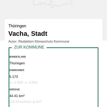
Thüringen
Vacha, Stadt
Autor: Redaktion Klimaschutz Kommune
BUNDESLAND
Thüringen
EINWOHNER
5.173
m: 2.569, w: 2.604
GRÖSSE
44.41 km²
116 Einwohner je km²