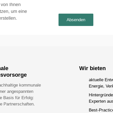
 von Ihnen
utzen, um eine
rstellen.
nale
Wir bieten
nsvorsorge
aktuelle Ent
achhaltige kommunale
Energie, Ver
einer angespannten
Hintergründe
 Basis für Erfolg:
Experten aus
ge Partnerschaften.
Best-Practi