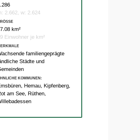
.286
: 2.662, w: 2.624
RÖSSE
7.08 km²
9 Einwohner je km²
MERKMALE
achsende familiengeprägte
ändliche Städte und
Gemeinden
HNLICHE KOMMUNEN:
Emsbüren
,
Hemau
,
Kipfenberg
,
Rot am See
,
Rüthen
,
illebadessen