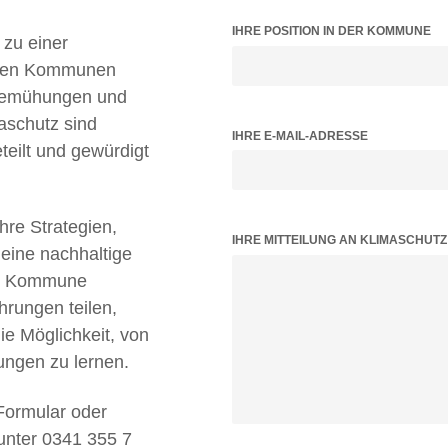
IHRE POSITION IN DER KOMMUNE
zu einer
ielen Kommunen
 Bemühungen und
aschutz sind
IHRE E-MAIL-ADRESSE
teilt und gewürdigt
Ihre Strategien,
BITTE LASSE DIESES FELD LEER.
IHRE MITTEILUNG AN KLIMASCHUT
 eine nachhaltige
tz Kommune
hrungen teilen,
 Möglichkeit, von
ungen zu lernen.
Formular oder
 unter 0341 355 7