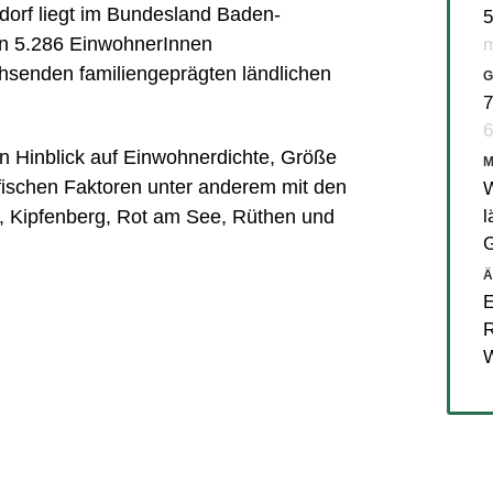
orf liegt im Bundesland Baden-
5
en 5.286 EinwohnerInnen
m
hsenden familiengeprägten ländlichen
G
7
6
 in Hinblick auf Einwohnerdichte, Größe
ischen Faktoren unter anderem mit den
W
l
,
Kipfenberg
,
Rot am See
,
Rüthen
und
Ä
W