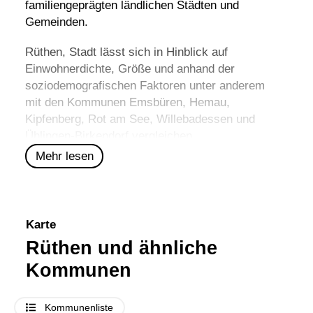
familiengeprägten ländlichen Städten und
Gemeinden.
Rüthen, Stadt lässt sich in Hinblick auf
Einwohnerdichte, Größe und anhand der
soziodemografischen Faktoren unter anderem
mit den Kommunen
Emsbüren
,
Hemau
,
Kipfenberg
,
Rot am See
,
Willebadessen
und
Ühlingen-Birkendorf
vergleichen.
Mehr lesen
Karte
Rüthen und ähnliche
Kommunen
Kommunenliste