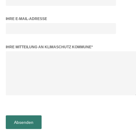
IHRE E-MAIL-ADRESSE
BITTE LASSE DIESES FELD LEER.
IHRE MITTEILUNG AN KLIMASCHUTZ KOMMUNE*