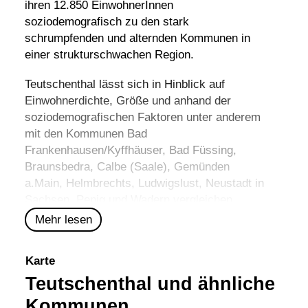
ihren 12.850 EinwohnerInnen
soziodemografisch zu den stark
schrumpfenden und alternden Kommunen in
einer strukturschwachen Region.
Teutschenthal lässt sich in Hinblick auf
Einwohnerdichte, Größe und anhand der
soziodemografischen Faktoren unter anderem
mit den Kommunen
Bad
Frankenhausen/Kyffhäuser
,
Bad Füssing
,
Braunsbedra
,
Calbe (Saale)
,
Gemünden
a.Main
,
Helmbrechts
,
Ludwigslust
,
Neustadt in
Sachsen
,
Penig
und
Wadern
vergleichen.
Mehr lesen
Karte
Teutschenthal und ähnliche
Kommunen