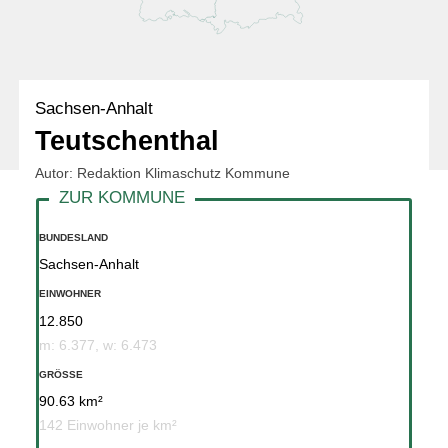
Sachsen-Anhalt
Teutschenthal
Autor: Redaktion Klimaschutz Kommune
BUNDESLAND
Sachsen-Anhalt
EINWOHNER
12.850
m: 6.377, w: 6.473
GRÖSSE
90.63 km²
142 Einwohner je km²