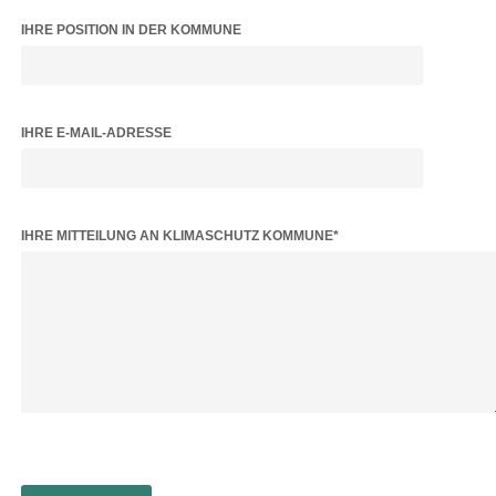
IHRE POSITION IN DER KOMMUNE
IHRE E-MAIL-ADRESSE
BITTE LASSE DIESES FELD LEER.
IHRE MITTEILUNG AN KLIMASCHUTZ KOMMUNE*