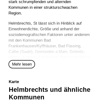
stark schrumpfenden und alternden
Kommunen in einer strukturschwachen
Region.
Helmbrechts, St lässt sich in Hinblick auf
Einwohnerdichte, Größe und anhand der
soziodemografischen Faktoren unter anderem
mit den Kommunen
Bad
Frankenhausen/Kyffhäuser
,
Bad Füssing
,
Calbe (Saale)
,
Gemünden a.Main
,
Grömitz
,
Hartha
,
Kottmar
,
Lengenfeld
,
Pegau
und
Penig
vergleichen.
Mehr lesen
Karte
Helmbrechts und ähnliche
Kommunen