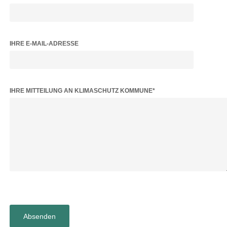
IHRE E-MAIL-ADRESSE
BITTE LASSE DIESES FELD LEER.
IHRE MITTEILUNG AN KLIMASCHUTZ KOMMUNE*