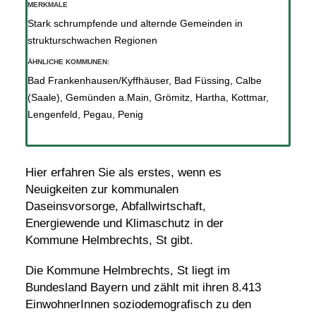
MERKMALE
Stark schrumpfende und alternde Gemeinden in
strukturschwachen Regionen
ÄHNLICHE KOMMUNEN:
Bad Frankenhausen/Kyffhäuser
,
Bad Füssing
,
Calbe
(Saale)
,
Gemünden a.Main
,
Grömitz
,
Hartha
,
Kottmar
,
Lengenfeld
,
Pegau
,
Penig
Hier erfahren Sie als erstes, wenn es
Neuigkeiten zur kommunalen
Daseinsvorsorge, Abfallwirtschaft,
Energiewende und Klimaschutz in der
Kommune Helmbrechts, St gibt.
Die Kommune Helmbrechts, St liegt im
Bundesland Bayern und zählt mit ihren 8.413
EinwohnerInnen soziodemografisch zu den