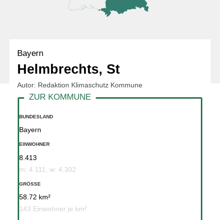
Bayern
Helmbrechts, St
Autor: Redaktion Klimaschutz Kommune
BUNDESLAND
Bayern
EINWOHNER
8.413
m: 4.111, w: 4.302
GRÖSSE
58.72 km²
143 Einwohner je km²