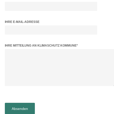
IHRE E-MAIL-ADRESSE
BITTE LASSE DIESES FELD LEER.
IHRE MITTEILUNG AN KLIMASCHUTZ KOMMUNE*