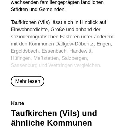
wachsenden familiengeprägten ländlichen
Städten und Gemeinden.
Taufkirchen (Vils) lässt sich in Hinblick auf
Einwohnerdichte, Größe und anhand der
soziodemografischen Faktoren unter anderem
mit den Kommunen
Dallgow-Döberitz
,
Engen
,
Ergoldsbach
,
Essenbach
,
Handewitt
,
Hüfingen
,
Meßstetten
,
Salzbergen
,
Sassenburg
und
Wettringen
vergleichen.
Mehr lesen
Karte
Taufkirchen (Vils) und
ähnliche Kommunen