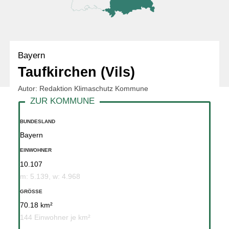
Bayern
Taufkirchen (Vils)
Autor: Redaktion Klimaschutz Kommune
BUNDESLAND
Bayern
EINWOHNER
10.107
m: 5.139, w: 4.968
GRÖSSE
70.18 km²
144 Einwohner je km²