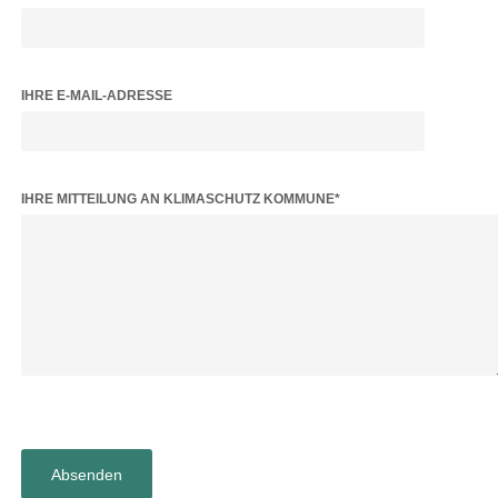
IHRE E-MAIL-ADRESSE
BITTE LASSE DIESES FELD LEER.
IHRE MITTEILUNG AN KLIMASCHUTZ KOMMUNE*