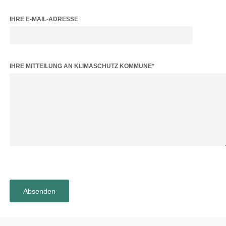
IHRE E-MAIL-ADRESSE
BITTE LASSE DIESES FELD LEER.
IHRE MITTEILUNG AN KLIMASCHUTZ KOMMUNE*