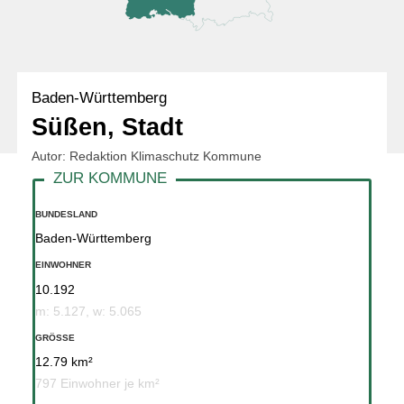
Baden-Württemberg
Süßen, Stadt
Autor: Redaktion Klimaschutz Kommune
BUNDESLAND
Baden-Württemberg
EINWOHNER
10.192
m: 5.127, w: 5.065
GRÖSSE
12.79 km²
797 Einwohner je km²