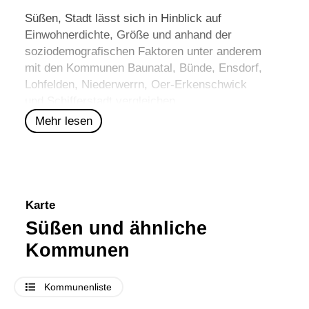
Süßen, Stadt lässt sich in Hinblick auf
Einwohnerdichte, Größe und anhand der
soziodemografischen Faktoren unter anderem
mit den Kommunen
Baunatal
,
Bünde
,
Ensdorf
,
Lohfelden
,
Niederwerrn
,
Oer-Erkenschwick
und
Schifferstadt
vergleichen.
Mehr lesen
Karte
Süßen und ähnliche
Kommunen
Kommunenliste