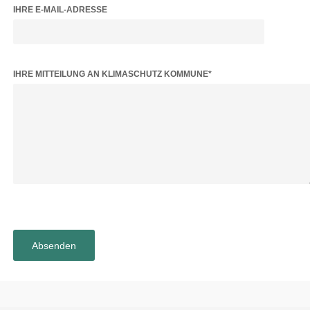
IHRE E-MAIL-ADRESSE
BITTE LASSE DIESES FELD LEER.
IHRE MITTEILUNG AN KLIMASCHUTZ KOMMUNE*