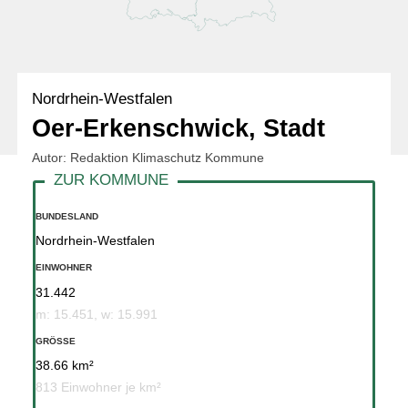
Nordrhein-Westfalen
Oer-Erkenschwick, Stadt
Autor: Redaktion Klimaschutz Kommune
BUNDESLAND
Nordrhein-Westfalen
EINWOHNER
31.442
m: 15.451, w: 15.991
GRÖSSE
38.66 km²
813 Einwohner je km²