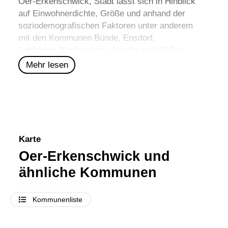
Oer-Erkenschwick, Stadt lässt sich in Hinblick
auf Einwohnerdichte, Größe und anhand der
soziodemografischen Faktoren unter anderem
mit den Kommunen
Bünde
,
Ensdorf
,
Lohfelden
,
Niederwerrn
,
Senden
und
Süßen
vergleichen.
Mehr lesen
Karte
Oer-Erkenschwick und
ähnliche Kommunen
Kommunenliste