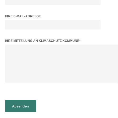
IHRE E-MAIL-ADRESSE
BITTE LASSE DIESES FELD LEER.
IHRE MITTEILUNG AN KLIMASCHUTZ KOMMUNE*