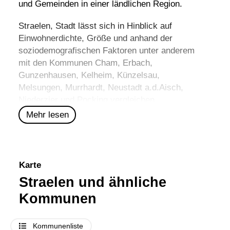
und Gemeinden in einer ländlichen Region.
Straelen, Stadt lässt sich in Hinblick auf
Einwohnerdichte, Größe und anhand der
soziodemografischen Faktoren unter anderem
mit den Kommunen
Cham
,
Erbach
,
Gunzenhausen
,
Kelheim
,
Künzelsau
,
Melsungen
,
Murrhardt
,
Neustadt a.d.Aisch
,
Niederzier
und
Pocking
vergleichen.
Mehr lesen
Karte
Straelen und ähnliche
Kommunen
Kommunenliste