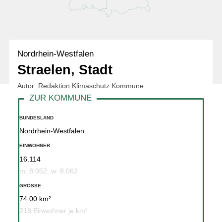
Nordrhein-Westfalen
Straelen, Stadt
Autor: Redaktion Klimaschutz Kommune
BUNDESLAND
Nordrhein-Westfalen
EINWOHNER
16.114
m: 8.052, w: 8.062
GRÖSSE
74.00 km²
218 Einwohner je km²