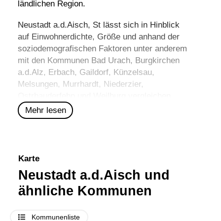
ländlichen Region.
Neustadt a.d.Aisch, St lässt sich in Hinblick
auf Einwohnerdichte, Größe und anhand der
soziodemografischen Faktoren unter anderem
mit den Kommunen
Bad Urach
,
Burgkirchen
a.d.Alz
,
Erbach
,
Gaildorf
,
Künzelsau
,
Melsungen
,
Murrhardt
,
Niederzier
,
Ostrhauderfehn
und
Weilburg
vergleichen.
Mehr lesen
Karte
Neustadt a.d.Aisch und
ähnliche Kommunen
Kommunenliste