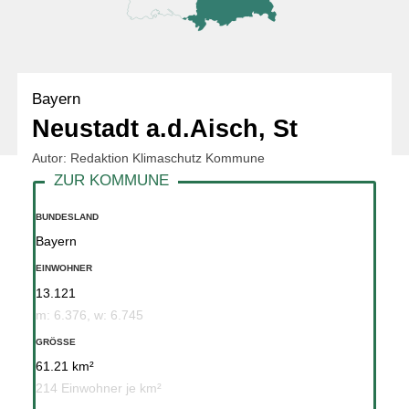
Bayern
Neustadt a.d.Aisch, St
Autor: Redaktion Klimaschutz Kommune
BUNDESLAND
Bayern
EINWOHNER
13.121
m: 6.376, w: 6.745
GRÖSSE
61.21 km²
214 Einwohner je km²