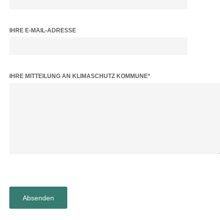
IHRE E-MAIL-ADRESSE
BITTE LASSE DIESES FELD LEER.
IHRE MITTEILUNG AN KLIMASCHUTZ KOMMUNE*