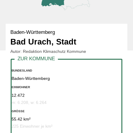
Baden-Württemberg
Bad Urach, Stadt
Autor: Redaktion Klimaschutz Kommune
BUNDESLAND
Baden-Württemberg
EINWOHNER
12.472
m: 6.208, w: 6.264
GRÖSSE
55.42 km²
225 Einwohner je km²