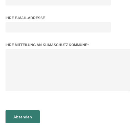
IHRE E-MAIL-ADRESSE
BITTE LASSE DIESES FELD LEER.
IHRE MITTEILUNG AN KLIMASCHUTZ KOMMUNE*