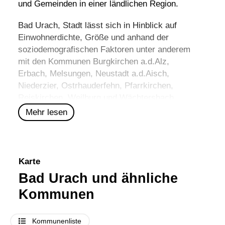
und Gemeinden in einer ländlichen Region.
Bad Urach, Stadt lässt sich in Hinblick auf
Einwohnerdichte, Größe und anhand der
soziodemografischen Faktoren unter anderem
mit den Kommunen
Burgkirchen a.d.Alz
,
Erbach
,
Melsungen
,
Neustadt a.d.Aisch
,
Niederzier
,
Ostrhauderfehn
,
Pfarrkirchen
,
Reiskirchen
,
Weilburg
und
Wächtersbach
vergleichen.
Mehr lesen
Karte
Bad Urach und ähnliche
Kommunen
Kommunenliste