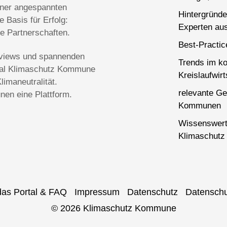
einer angespannten
Hintergründe
 Basis für Erfolg:
Experten aus
ge Partnerschaften.
Best-Practi
terviews und spannenden
Trends im k
rtal Klimaschutz Kommune
Kreislaufwirt
imaneutralität.
relevante Ge
en eine Plattform.
Kommunen
Wissenswert
Klimaschutz 
das Portal & FAQ
Impressum
Datenschutz
Datenschu
© 2026 Klimaschutz Kommune