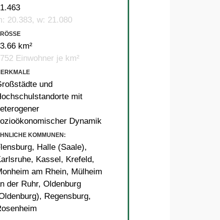
1.463
: 20.383, w: 21.080
RÖSSE
3.66 km²
752 Einwohner je km²
MERKMALE
roßstädte und
ochschulstandorte mit
eterogener
ozioökonomischer Dynamik
HNLICHE KOMMUNEN:
lensburg
,
Halle (Saale)
,
arlsruhe
,
Kassel
,
Krefeld
,
Monheim am Rhein
,
Mülheim
n der Ruhr
,
Oldenburg
Oldenburg)
,
Regensburg
,
Rosenheim