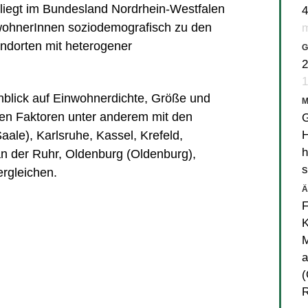
liegt im Bundesland Nordrhein-Westfalen
4
nwohnerInnen soziodemografisch zu den
m
ndorten mit heterogener
G
2
1
Hinblick auf Einwohnerdichte, Größe und
en Faktoren unter anderem mit den
G
H
Saale)
,
Karlsruhe
,
Kassel
,
Krefeld
,
h
n der Ruhr
,
Oldenburg (Oldenburg)
,
s
rgleichen.
Ä
F
K
a
(