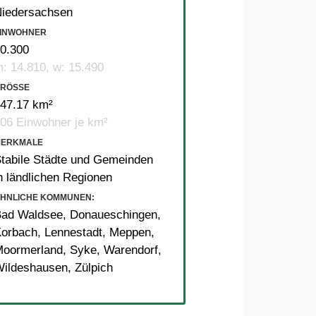
iedersachsen
INWOHNER
0.300
: 14.810, w: 15.490
RÖSSE
47.17 km²
06 Einwohner je km²
MERKMALE
tabile Städte und Gemeinden
n ländlichen Regionen
HNLICHE KOMMUNEN:
Bad Waldsee
,
Donaueschingen
,
Korbach
,
Lennestadt
,
Meppen
,
Moormerland
,
Syke
,
Warendorf
,
Wildeshausen
,
Zülpich