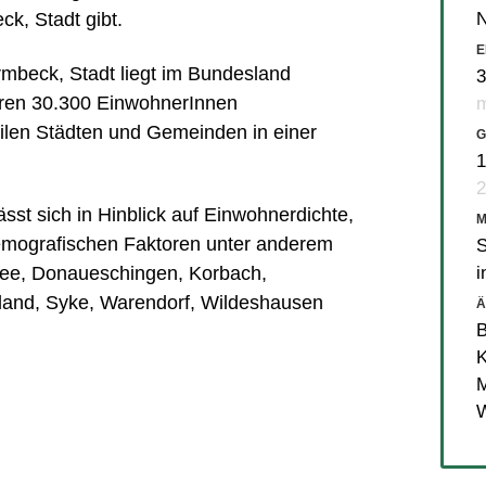
N
, Stadt gibt.
E
beck, Stadt liegt im Bundesland
3
hren 30.300 EinwohnerInnen
m
ilen Städten und Gemeinden in einer
G
1
2
sst sich in Hinblick auf Einwohnerdichte,
mografischen Faktoren unter anderem
S
i
ee
,
Donaueschingen
,
Korbach
,
land
,
Syke
,
Warendorf
,
Wildeshausen
Ä