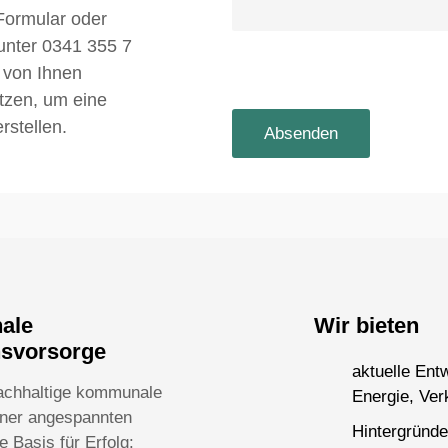
Formular oder
 unter 0341 355 7
 von Ihnen
utzen, um eine
rstellen.
nale
Wir bieten
nsvorsorge
aktuelle Ent
achhaltige kommunale
Energie, Ver
einer angespannten
Hintergründe
 Basis für Erfolg: