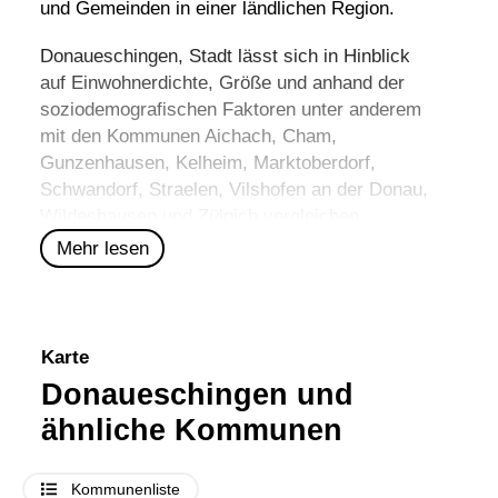
und Gemeinden in einer ländlichen Region.
Donaueschingen, Stadt lässt sich in Hinblick
auf Einwohnerdichte, Größe und anhand der
soziodemografischen Faktoren unter anderem
mit den Kommunen
Aichach
,
Cham
,
Gunzenhausen
,
Kelheim
,
Marktoberdorf
,
Schwandorf
,
Straelen
,
Vilshofen an der Donau
,
Wildeshausen
und
Zülpich
vergleichen.
Mehr lesen
Karte
Donaueschingen und
ähnliche Kommunen
Kommunenliste