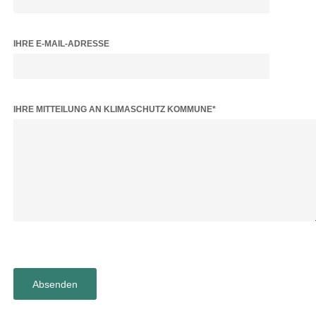
IHRE E-MAIL-ADRESSE
BITTE LASSE DIESES FELD LEER.
IHRE MITTEILUNG AN KLIMASCHUTZ KOMMUNE*