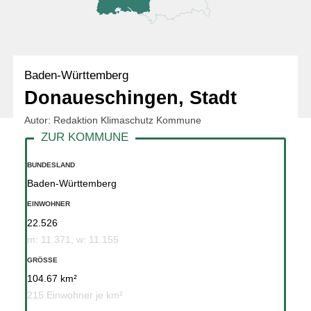
Baden-Württemberg
Donaueschingen, Stadt
Autor: Redaktion Klimaschutz Kommune
BUNDESLAND
Baden-Württemberg
EINWOHNER
22.526
m: 11.371, w: 11.155
GRÖSSE
104.67 km²
215 Einwohner je km²