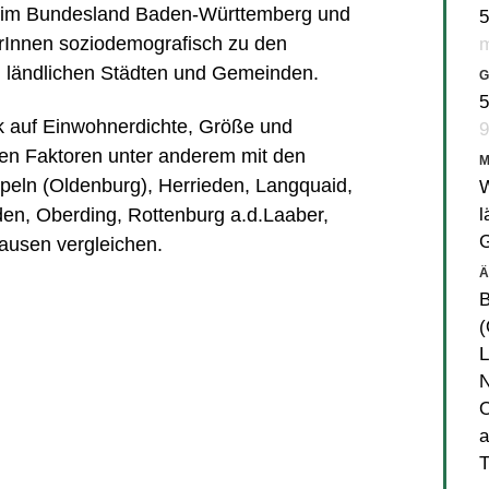
t im Bundesland Baden-Württemberg und
5
erInnen soziodemografisch zu den
m
 ländlichen Städten und Gemeinden.
G
5
ick auf Einwohnerdichte, Größe und
9
en Faktoren unter anderem mit den
peln (Oldenburg)
,
Herrieden
,
Langquaid
,
W
l
den
,
Oberding
,
Rottenburg a.d.Laaber
,
ausen
vergleichen.
Ä
B
(
L
N
O
a
T