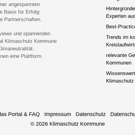
einer angespannten
Hintergründe
 Basis für Erfolg:
Experten aus
ge Partnerschaften.
Best-Practi
terviews und spannenden
Trends im k
rtal Klimaschutz Kommune
Kreislaufwirt
imaneutralität.
relevante Ge
en eine Plattform.
Kommunen
Wissenswert
Klimaschutz 
das Portal & FAQ
Impressum
Datenschutz
Datenschu
© 2026 Klimaschutz Kommune