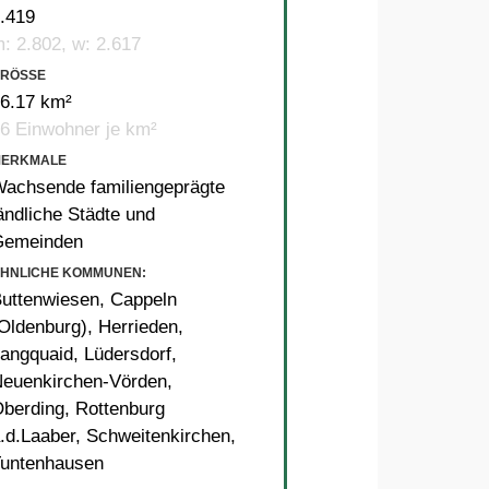
.419
: 2.802, w: 2.617
RÖSSE
6.17 km²
6 Einwohner je km²
MERKMALE
achsende familiengeprägte
ändliche Städte und
Gemeinden
HNLICHE KOMMUNEN:
uttenwiesen
,
Cappeln
Oldenburg)
,
Herrieden
,
angquaid
,
Lüdersdorf
,
euenkirchen-Vörden
,
berding
,
Rottenburg
.d.Laaber
,
Schweitenkirchen
,
untenhausen