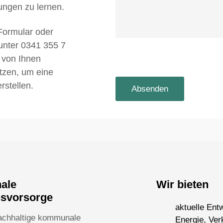
ungen zu lernen.
Formular oder
 unter 0341 355 7
 von Ihnen
utzen, um eine
rstellen.
nale
Wir bieten
nsvorsorge
aktuelle Ent
achhaltige kommunale
Energie, Ver