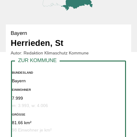
Bayern
Herrieden, St
Autor: Redaktion Klimaschutz Kommune
BUNDESLAND
Bayern
EINWOHNER
7.999
m: 3.993, w: 4.006
GRÖSSE
81.66 km²
98 Einwohner je km²