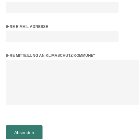
IHRE E-MAIL-ADRESSE
BITTE LASSE DIESES FELD LEER.
IHRE MITTEILUNG AN KLIMASCHUTZ KOMMUNE*