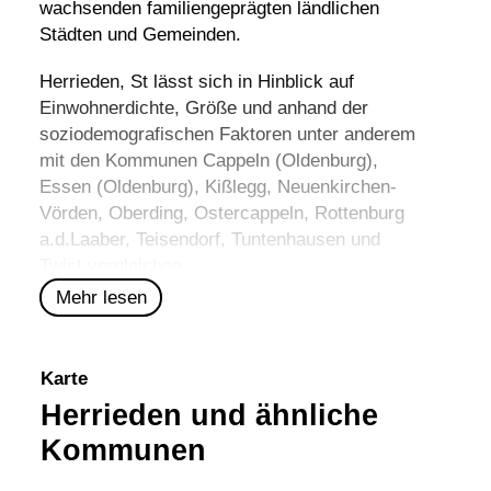
wachsenden familiengeprägten ländlichen
Städten und Gemeinden.
Herrieden, St lässt sich in Hinblick auf
Einwohnerdichte, Größe und anhand der
soziodemografischen Faktoren unter anderem
mit den Kommunen
Cappeln (Oldenburg)
,
Essen (Oldenburg)
,
Kißlegg
,
Neuenkirchen-
Vörden
,
Oberding
,
Ostercappeln
,
Rottenburg
a.d.Laaber
,
Teisendorf
,
Tuntenhausen
und
Twist
vergleichen.
Mehr lesen
Karte
Herrieden und ähnliche
Kommunen