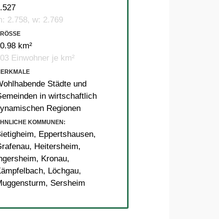
.527
: 2.758, w: 2.769
RÖSSE
0.98 km²
03 Einwohner je km²
MERKMALE
ohlhabende Städte und
emeinden in wirtschaftlich
ynamischen Regionen
HNLICHE KOMMUNEN:
ietigheim
,
Eppertshausen
,
rafenau
,
Heitersheim
,
ngersheim
,
Kronau
,
Kämpfelbach
,
Löchgau
,
Muggensturm
,
Sersheim