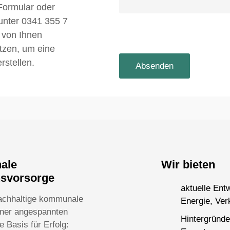
Formular oder
 unter 0341 355 7
 von Ihnen
utzen, um eine
rstellen.
nale
Wir bieten
nsvorsorge
aktuelle Ent
achhaltige kommunale
Energie, Ver
einer angespannten
Hintergründe
 Basis für Erfolg: