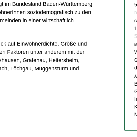
t im Bundesland Baden-Württemberg
5
wohnerInnen soziodemografisch zu den
m
inden in einer wirtschaftlich
G
1
5
lick auf Einwohnerdichte, Größe und
en Faktoren unter anderem mit den
W
G
shausen
,
Grafenau
,
Heitersheim
,
d
ach
,
Löchgau
,
Muggensturm
und
Ä
B
G
I