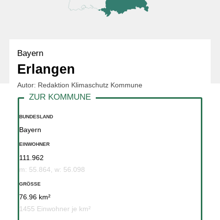
Bayern
Erlangen
Autor: Redaktion Klimaschutz Kommune
BUNDESLAND
Bayern
EINWOHNER
111.962
m: 55.864, w: 56.098
GRÖSSE
76.96 km²
1455 Einwohner je km²