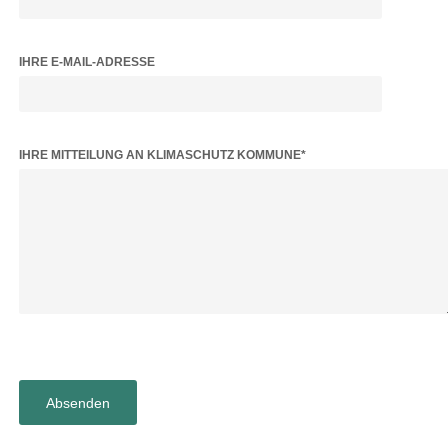
IHRE E-MAIL-ADRESSE
BITTE LASSE DIESES FELD LEER.
IHRE MITTEILUNG AN KLIMASCHUTZ KOMMUNE*