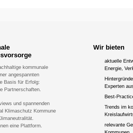
nale
Wir bieten
nsvorsorge
aktuelle Ent
achhaltige kommunale
Energie, Ver
einer angespannten
Hintergründe
 Basis für Erfolg:
Experten aus
ge Partnerschaften.
Best-Practi
terviews und spannenden
Trends im k
rtal Klimaschutz Kommune
Kreislaufwirt
imaneutralität.
relevante Ge
en eine Plattform.
Kommunen