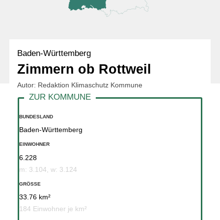
Baden-Württemberg
Zimmern ob Rottweil
Autor: Redaktion Klimaschutz Kommune
BUNDESLAND
Baden-Württemberg
EINWOHNER
6.228
m: 3.104, w: 3.124
GRÖSSE
33.76 km²
184 Einwohner je km²