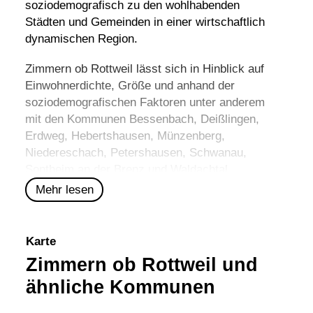
soziodemografisch zu den wohlhabenden
Städten und Gemeinden in einer wirtschaftlich
dynamischen Region.
Zimmern ob Rottweil lässt sich in Hinblick auf
Einwohnerdichte, Größe und anhand der
soziodemografischen Faktoren unter anderem
mit den Kommunen
Bessenbach
,
Deißlingen
,
Erdweg
,
Hebertshausen
,
Münzenberg
,
Niedereschach
,
Petershausen
,
Schwanau
,
Sontheim an der Brenz
und
Waldachtal
vergleichen.
Mehr lesen
Karte
Zimmern ob Rottweil und
ähnliche Kommunen