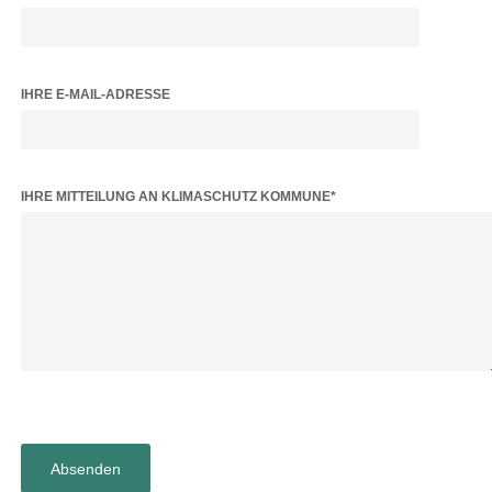
IHRE E-MAIL-ADRESSE
BITTE LASSE DIESES FELD LEER.
IHRE MITTEILUNG AN KLIMASCHUTZ KOMMUNE*