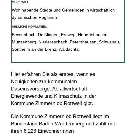
MERKMALE
Wohlhabende Städte und Gemeinden in wirtschaftlich
dynamischen Regionen
ÄHNLICHE KOMMUNEN:
Bessenbach
,
Deißlingen
,
Erdweg
,
Hebertshausen
,
Münzenberg
,
Niedereschach
,
Petershausen
,
Schwanau
,
Sontheim an der Brenz
,
Waldachtal
Hier erfahren Sie als erstes, wenn es
Neuigkeiten zur kommunalen
Daseinsvorsorge, Abfallwirtschaft,
Energiewende und Klimaschutz in der
Kommune Zimmern ob Rottweil gibt.
Die Kommune Zimmern ob Rottweil liegt im
Bundesland Baden-Württemberg und zählt mit
ihren 6.228 EinwohnerInnen