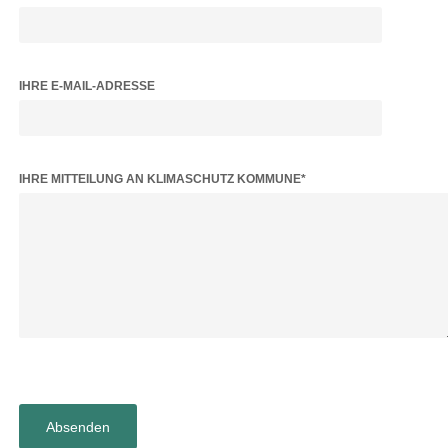
IHRE E-MAIL-ADRESSE
BITTE LASSE DIESES FELD LEER.
IHRE MITTEILUNG AN KLIMASCHUTZ KOMMUNE*