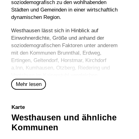
soziodemografisch zu den wohlhabenden
Städten und Gemeinden in einer wirtschaftlich
dynamischen Region.
Westhausen lässt sich in Hinblick auf
Einwohnerdichte, Größe und anhand der
soziodemografischen Faktoren unter anderem
mit den Kommunen
Brunnthal
,
Erdweg
,
Ertingen
,
Geltendorf
,
Horstmar
,
Kirchdorf
a.Inn
,
Kumhausen
,
Otzberg
,
Riedering
und
Vogtsburg im Kaiserstuhl
vergleichen.
Mehr lesen
Karte
Westhausen und ähnliche
Kommunen