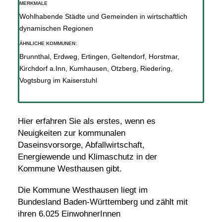
MERKMALE
Wohlhabende Städte und Gemeinden in wirtschaftlich
dynamischen Regionen
ÄHNLICHE KOMMUNEN:
Brunnthal
,
Erdweg
,
Ertingen
,
Geltendorf
,
Horstmar
,
Kirchdorf a.Inn
,
Kumhausen
,
Otzberg
,
Riedering
,
Vogtsburg im Kaiserstuhl
Hier erfahren Sie als erstes, wenn es
Neuigkeiten zur kommunalen
Daseinsvorsorge, Abfallwirtschaft,
Energiewende und Klimaschutz in der
Kommune Westhausen gibt.
Die Kommune Westhausen liegt im
Bundesland Baden-Württemberg und zählt mit
ihren 6.025 EinwohnerInnen