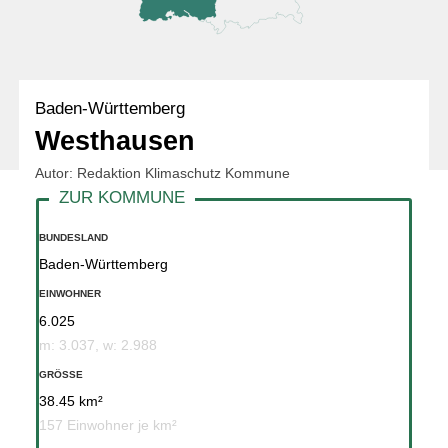
Baden-Württemberg
Westhausen
Autor: Redaktion Klimaschutz Kommune
BUNDESLAND
Baden-Württemberg
EINWOHNER
6.025
m: 3.037, w: 2.988
GRÖSSE
38.45 km²
157 Einwohner je km²