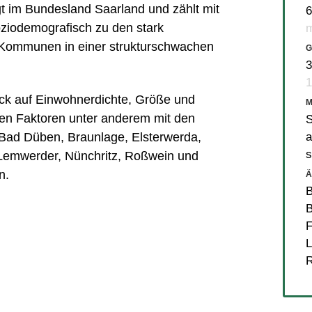
 im Bundesland Saarland und zählt mit
6
ziodemografisch zu den stark
m
Kommunen in einer strukturschwachen
G
3
1
lick auf Einwohnerdichte, Größe und
en Faktoren unter anderem mit den
S
a
Bad Düben
,
Braunlage
,
Elsterwerda
,
s
Lemwerder
,
Nünchritz
,
Roßwein
und
n.
Ä
B
B
F