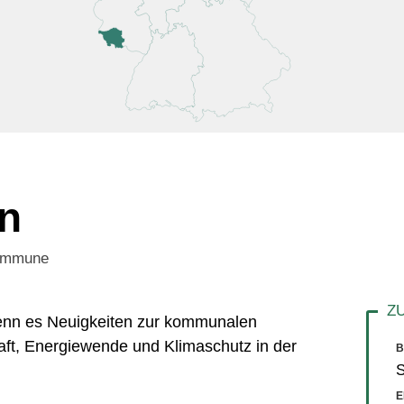
n
Kommune
 wenn es Neuigkeiten zur kommunalen
aft, Energiewende und Klimaschutz in der
B
S
E