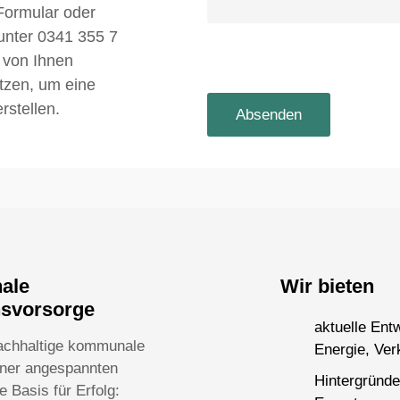
Formular oder
 unter 0341 355 7
 von Ihnen
utzen, um eine
rstellen.
nale
Wir bieten
nsvorsorge
aktuelle Ent
achhaltige kommunale
Energie, Ver
einer angespannten
Hintergründe
 Basis für Erfolg: