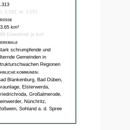
.313
: 3.162, w: 3.151
RÖSSE
3.65 km²
88 Einwohner je km²
MERKMALE
tark schrumpfende und
lternde Gemeinden in
trukturschwachen Regionen
HNLICHE KOMMUNEN:
ad Blankenburg
,
Bad Düben
,
raunlage
,
Elsterwerda
,
riedrichroda
,
Großalmerode
,
Lemwerder
,
Nünchritz
,
Roßwein
,
Sohland a. d. Spree