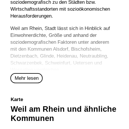
soziodemografisch zu den Städten bzw.
Wirtschaftsstandorten mit sozioökonomischen
Herausforderungen.
Weil am Rhein, Stadt lässt sich in Hinblick auf
Einwohnerdichte, Größe und anhand der
soziodemografischen Faktoren unter anderem
mit den Kommunen
Alsdorf
,
Bischofsheim
,
Dietzenbach
,
Glinde
,
Heidenau
,
Neutraubling
,
Schwarzenbek
,
Schweinfurt
,
Uetersen
und
Wesseling
vergleichen.
Mehr lesen
Karte
Weil am Rhein und ähnliche
Kommunen