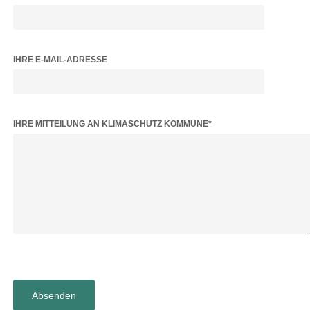
IHRE E-MAIL-ADRESSE
BITTE LASSE DIESES FELD LEER.
IHRE MITTEILUNG AN KLIMASCHUTZ KOMMUNE*