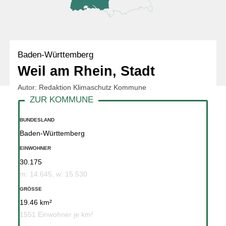
Baden-Württemberg
Weil am Rhein, Stadt
Autor: Redaktion Klimaschutz Kommune
BUNDESLAND
Baden-Württemberg
EINWOHNER
30.175
m: 14.645, w: 15.530
GRÖSSE
19.46 km²
1551 Einwohner je km²