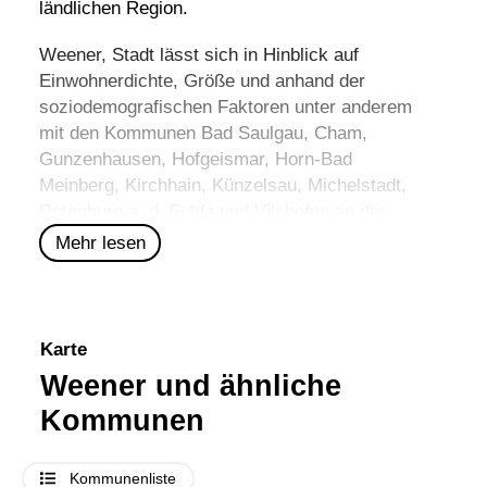
ländlichen Region.
Weener, Stadt lässt sich in Hinblick auf
Einwohnerdichte, Größe und anhand der
soziodemografischen Faktoren unter anderem
mit den Kommunen
Bad Saulgau
,
Cham
,
Gunzenhausen
,
Hofgeismar
,
Horn-Bad
Meinberg
,
Kirchhain
,
Künzelsau
,
Michelstadt
,
Rotenburg a. d. Fulda
und
Vilshofen an der
Donau
vergleichen.
Mehr lesen
Karte
Weener und ähnliche
Kommunen
Kommunenliste