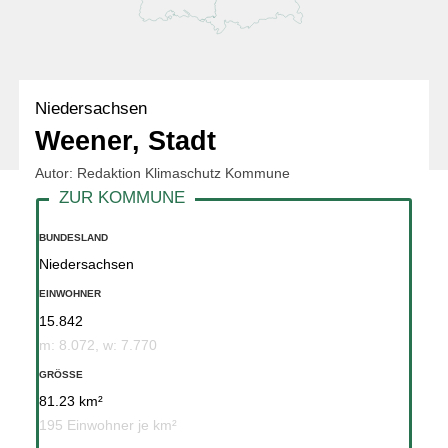
Niedersachsen
Weener, Stadt
Autor: Redaktion Klimaschutz Kommune
BUNDESLAND
Niedersachsen
EINWOHNER
15.842
m: 8.072, w: 7.770
GRÖSSE
81.23 km²
195 Einwohner je km²