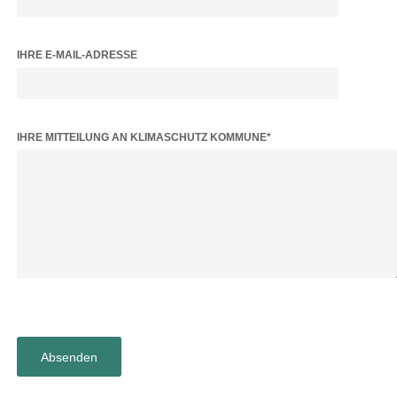
IHRE E-MAIL-ADRESSE
BITTE LASSE DIESES FELD LEER.
IHRE MITTEILUNG AN KLIMASCHUTZ KOMMUNE*