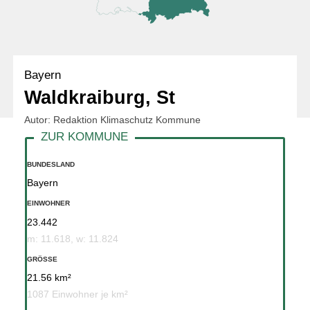
Bayern
Waldkraiburg, St
Autor: Redaktion Klimaschutz Kommune
BUNDESLAND
Bayern
EINWOHNER
23.442
m: 11.618, w: 11.824
GRÖSSE
21.56 km²
1087 Einwohner je km²