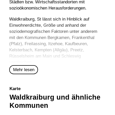
Städten bzw. Wirtschaftsstandorten mit
sozioökonomischen Herausforderungen.
Waldkraiburg, St lässt sich in Hinblick auf
Einwohnerdichte, Größe und anhand der
soziodemografischen Faktoren unter anderem
mit den Kommunen
Bergkamen
,
Frankenthal
(Pfalz)
,
Freilassing
,
Itzehoe
,
Kaufbeuren
,
Kelsterbach
,
Kempten (Allgäu)
,
Preetz
,
Rüsselsheim am Main
und
Schleswig
vergleichen.
Mehr lesen
Karte
Waldkraiburg und ähnliche
Kommunen