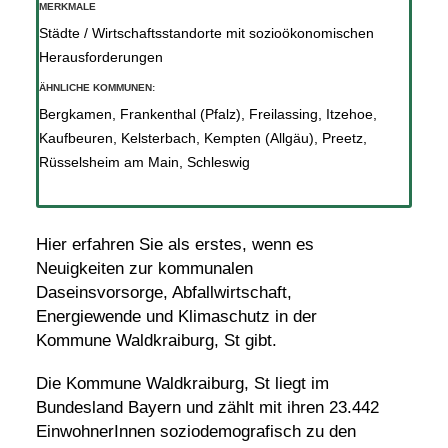
MERKMALE
Städte / Wirtschaftsstandorte mit sozioökonomischen
Herausforderungen
ÄHNLICHE KOMMUNEN:
Bergkamen
,
Frankenthal (Pfalz)
,
Freilassing
,
Itzehoe
,
Kaufbeuren
,
Kelsterbach
,
Kempten (Allgäu)
,
Preetz
,
Rüsselsheim am Main
,
Schleswig
Hier erfahren Sie als erstes, wenn es
Neuigkeiten zur kommunalen
Daseinsvorsorge, Abfallwirtschaft,
Energiewende und Klimaschutz in der
Kommune Waldkraiburg, St gibt.
Die Kommune Waldkraiburg, St liegt im
Bundesland Bayern und zählt mit ihren 23.442
EinwohnerInnen soziodemografisch zu den