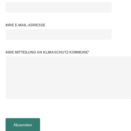
IHRE E-MAIL-ADRESSE
BITTE LASSE DIESES FELD LEER.
IHRE MITTEILUNG AN KLIMASCHUTZ KOMMUNE*