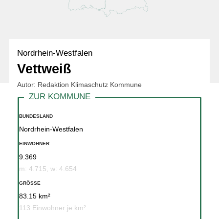
Nordrhein-Westfalen
Vettweiß
Autor: Redaktion Klimaschutz Kommune
BUNDESLAND
Nordrhein-Westfalen
EINWOHNER
9.369
m: 4.715, w: 4.654
GRÖSSE
83.15 km²
113 Einwohner je km²