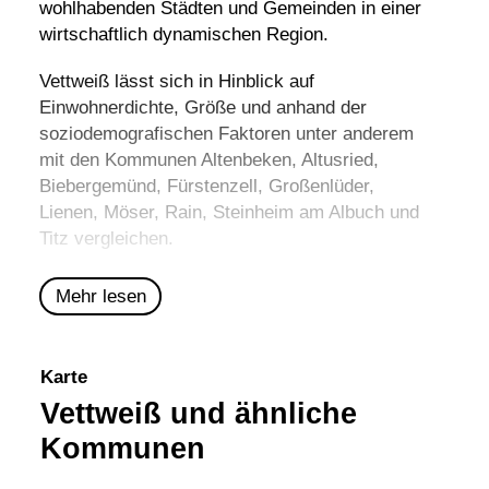
wohlhabenden Städten und Gemeinden in einer
wirtschaftlich dynamischen Region.
Vettweiß lässt sich in Hinblick auf
Einwohnerdichte, Größe und anhand der
soziodemografischen Faktoren unter anderem
mit den Kommunen
Altenbeken
,
Altusried
,
Biebergemünd
,
Fürstenzell
,
Großenlüder
,
Lienen
,
Möser
,
Rain
,
Steinheim am Albuch
und
Titz
vergleichen.
Mehr lesen
Karte
Vettweiß und ähnliche
Kommunen