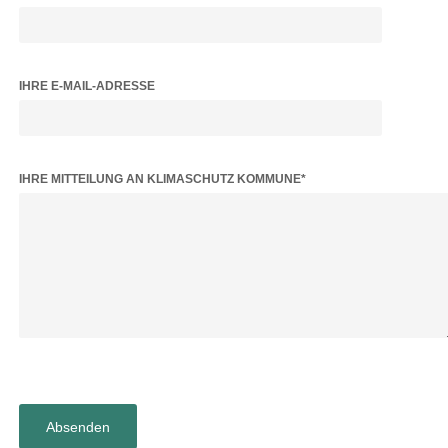
IHRE E-MAIL-ADRESSE
BITTE LASSE DIESES FELD LEER.
IHRE MITTEILUNG AN KLIMASCHUTZ KOMMUNE*