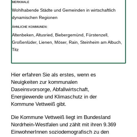
MERKMALE
Wohlhabende Städte und Gemeinden in wirtschaftlich
dynamischen Regionen
ÄHNLICHE KOMMUNEN:
Altenbeken
,
Altusried
,
Biebergemünd
,
Fürstenzell
,
Großenlüder
,
Lienen
,
Möser
,
Rain
,
Steinheim am Albuch
,
Titz
Hier erfahren Sie als erstes, wenn es
Neuigkeiten zur kommunalen
Daseinsvorsorge, Abfallwirtschaft,
Energiewende und Klimaschutz in der
Kommune Vettweiß gibt.
Die Kommune Vettweiß liegt im Bundesland
Nordrhein-Westfalen und zählt mit ihren 9.369
EinwohnerInnen soziodemografisch zu den