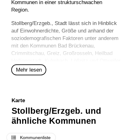
Kommunen in einer strukturschwachen
Region.
Stollberg/Erzgeb., Stadt lässt sich in Hinblick
auf Einwohnerdichte, Größe und anhand der
soziodemografischen Faktoren unter anderem
mit den Kommunen
Bad Brückenau
,
Crimmitschau
,
Greiz
,
Großrosseln
,
Heilbad
Heiligenstadt
,
Kulmbach
,
Lößnitz
und
Ottweiler
vergleichen.
Mehr lesen
Karte
Stollberg/Erzgeb. und
ähnliche Kommunen
Kommunenliste