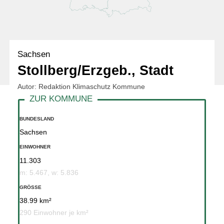
Sachsen
Stollberg/Erzgeb., Stadt
Autor: Redaktion Klimaschutz Kommune
BUNDESLAND
Sachsen
EINWOHNER
11.303
m: 5.467, w: 5.836
GRÖSSE
38.99 km²
290 Einwohner je km²