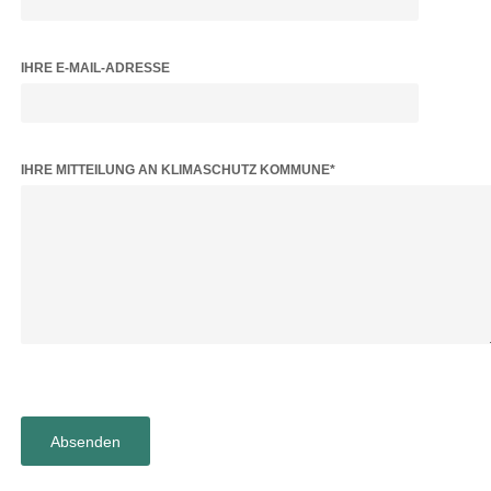
IHRE E-MAIL-ADRESSE
BITTE LASSE DIESES FELD LEER.
IHRE MITTEILUNG AN KLIMASCHUTZ KOMMUNE*