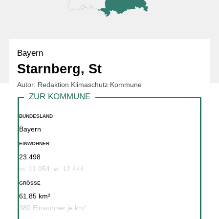
Bayern
Starnberg, St
Autor: Redaktion Klimaschutz Kommune
BUNDESLAND
Bayern
EINWOHNER
23.498
m: 11.054, w: 12.444
GRÖSSE
61.85 km²
380 Einwohner je km²