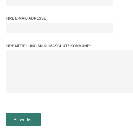
IHRE E-MAIL-ADRESSE
BITTE LASSE DIESES FELD LEER.
IHRE MITTEILUNG AN KLIMASCHUTZ KOMMUNE*