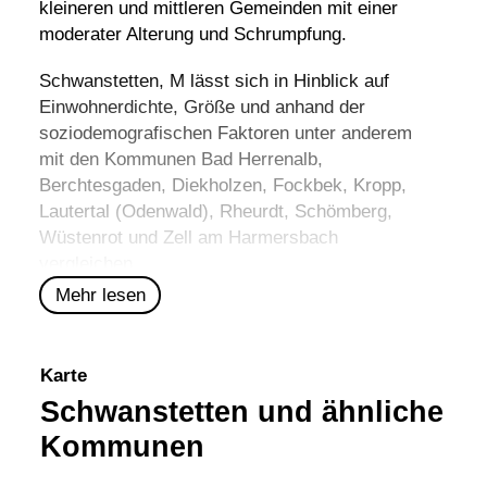
kleineren und mittleren Gemeinden mit einer
moderater Alterung und Schrumpfung.
Schwanstetten, M lässt sich in Hinblick auf
Einwohnerdichte, Größe und anhand der
soziodemografischen Faktoren unter anderem
mit den Kommunen
Bad Herrenalb
,
Berchtesgaden
,
Diekholzen
,
Fockbek
,
Kropp
,
Lautertal (Odenwald)
,
Rheurdt
,
Schömberg
,
Wüstenrot
und
Zell am Harmersbach
vergleichen.
Mehr lesen
Karte
Schwanstetten und ähnliche
Kommunen