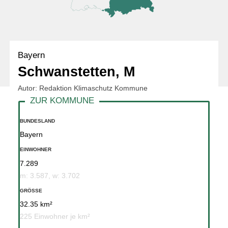
Bayern
Schwanstetten, M
Autor: Redaktion Klimaschutz Kommune
BUNDESLAND
Bayern
EINWOHNER
7.289
m: 3.587, w: 3.702
GRÖSSE
32.35 km²
225 Einwohner je km²