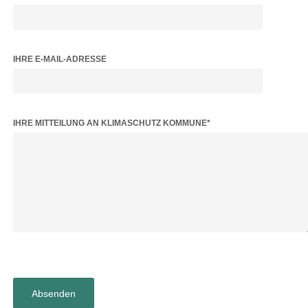
IHRE E-MAIL-ADRESSE
BITTE LASSE DIESES FELD LEER.
IHRE MITTEILUNG AN KLIMASCHUTZ KOMMUNE*