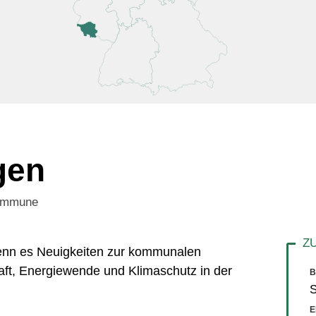
gen
Kommune
 wenn es Neuigkeiten zur kommunalen
aft, Energiewende und Klimaschutz in der
B
S
E