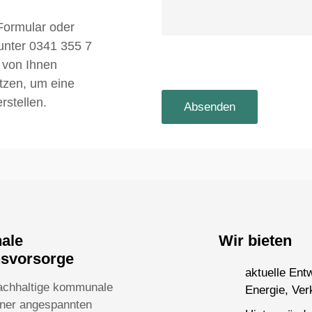
Formular oder
 unter 0341 355 7
 von Ihnen
utzen, um eine
rstellen.
nale
Wir bieten
nsvorsorge
aktuelle Ent
achhaltige kommunale
Energie, Ver
einer angespannten