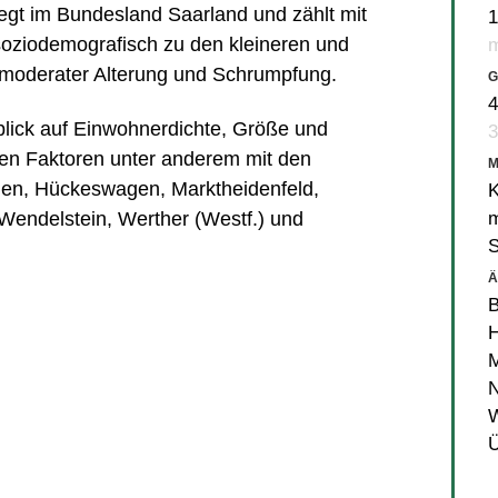
gt im Bundesland Saarland und zählt mit
1
oziodemografisch zu den kleineren und
m
 moderater Alterung und Schrumpfung.
G
4
nblick auf Einwohnerdichte, Größe und
3
en Faktoren unter anderem mit den
gen
,
Hückeswagen
,
Marktheidenfeld
,
K
m
Wendelstein
,
Werther (Westf.)
und
Ä
B
M
N
W
Ü