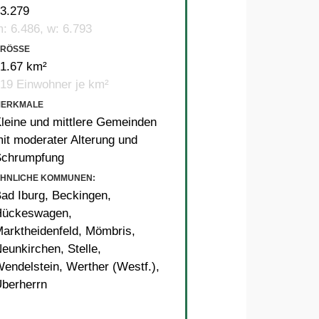
3.279
: 6.486, w: 6.793
RÖSSE
1.67 km²
19 Einwohner je km²
MERKMALE
leine und mittlere Gemeinden
it moderater Alterung und
Schrumpfung
HNLICHE KOMMUNEN:
ad Iburg
,
Beckingen
,
Hückeswagen
,
arktheidenfeld
,
Mömbris
,
eunkirchen
,
Stelle
,
endelstein
,
Werther (Westf.)
,
berherrn