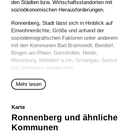
den Städten bzw. Wirtschaftsstandorten mit
sozioökonomischen Herausforderungen.
Ronnenberg, Stadt lässt sich in Hinblick auf
Einwohnerdichte, Größe und anhand der
soziodemografischen Faktoren unter anderem
mit den Kommunen
Bad Bramstedt
,
Bendorf
,
Bingen am Rhein
,
Gersthofen
,
Heide
,
Merseburg
,
Mühldorf a.Inn
,
Schongau
,
Seelze
und
Viernheim
vergleichen.
Mehr lesen
Karte
Ronnenberg und ähnliche
Kommunen