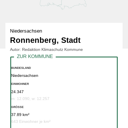
Niedersachsen
Ronnenberg, Stadt
Autor: Redaktion Klimaschutz Kommune
BUNDESLAND
Niedersachsen
EINWOHNER
24.347
m: 12.090, w: 12.257
GRÖSSE
37.89 km²
643 Einwohner je km²