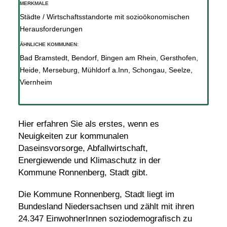
MERKMALE
Städte / Wirtschaftsstandorte mit sozioökonomischen
Herausforderungen
ÄHNLICHE KOMMUNEN:
Bad Bramstedt
,
Bendorf
,
Bingen am Rhein
,
Gersthofen
,
Heide
,
Merseburg
,
Mühldorf a.Inn
,
Schongau
,
Seelze
,
Viernheim
Hier erfahren Sie als erstes, wenn es
Neuigkeiten zur kommunalen
Daseinsvorsorge, Abfallwirtschaft,
Energiewende und Klimaschutz in der
Kommune Ronnenberg, Stadt gibt.
Die Kommune Ronnenberg, Stadt liegt im
Bundesland Niedersachsen und zählt mit ihren
24.347 EinwohnerInnen soziodemografisch zu