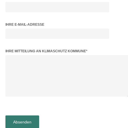
IHRE E-MAIL-ADRESSE
BITTE LASSE DIESES FELD LEER.
IHRE MITTEILUNG AN KLIMASCHUTZ KOMMUNE*