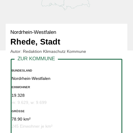
Nordrhein-Westfalen
Rhede, Stadt
Autor: Redaktion Klimaschutz Kommune
BUNDESLAND
Nordrhein-Westfalen
EINWOHNER
19.328
m: 9.629, w: 9.699
GRÖSSE
78.90 km²
245 Einwohner je km²