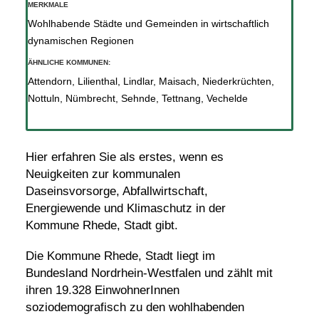
MERKMALE
Wohlhabende Städte und Gemeinden in wirtschaftlich
dynamischen Regionen
ÄHNLICHE KOMMUNEN:
Attendorn
,
Lilienthal
,
Lindlar
,
Maisach
,
Niederkrüchten
,
Nottuln
,
Nümbrecht
,
Sehnde
,
Tettnang
,
Vechelde
Hier erfahren Sie als erstes, wenn es
Neuigkeiten zur kommunalen
Daseinsvorsorge, Abfallwirtschaft,
Energiewende und Klimaschutz in der
Kommune Rhede, Stadt gibt.
Die Kommune Rhede, Stadt liegt im
Bundesland Nordrhein-Westfalen und zählt mit
ihren 19.328 EinwohnerInnen
soziodemografisch zu den wohlhabenden