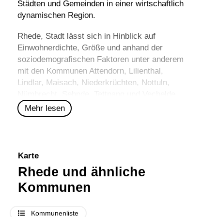
Städten und Gemeinden in einer wirtschaftlich
dynamischen Region.
Rhede, Stadt lässt sich in Hinblick auf
Einwohnerdichte, Größe und anhand der
soziodemografischen Faktoren unter anderem
mit den Kommunen
Attendorn
,
Lilienthal
,
Lindlar
,
Maisach
,
Niederkrüchten
,
Nottuln
,
Nümbrecht
,
Sehnde
,
Tettnang
und
Vechelde
vergleichen.
Mehr lesen
Karte
Rhede und ähnliche
Kommunen
Kommunenliste