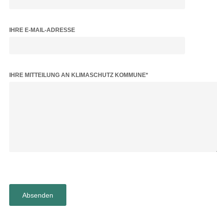
IHRE E-MAIL-ADRESSE
BITTE LASSE DIESES FELD LEER.
IHRE MITTEILUNG AN KLIMASCHUTZ KOMMUNE*